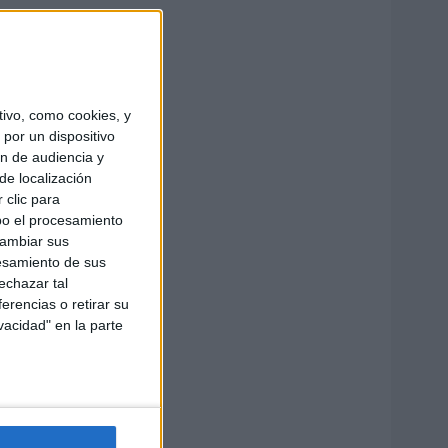
ivo, como cookies, y
por un dispositivo
ón de audiencia y
de localización
 clic para
bo el procesamiento
cambiar sus
esamiento de sus
echazar tal
erencias o retirar su
vacidad" en la parte