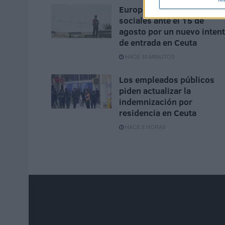
Europa vigila las redes
sociales ante el 15 de
agosto por un nuevo inten
de entrada en Ceuta
HACE 33 MINUTOS
Los empleados públicos
piden actualizar la
indemnización por
residencia en Ceuta
HACE 2 HORAS