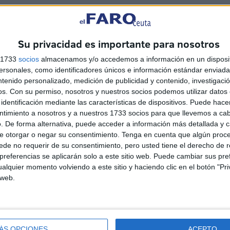
Su privacidad es importante para nosotros
s 1733
socios
almacenamos y/o accedemos a información en un disposit
sonales, como identificadores únicos e información estándar enviada 
ntenido personalizado, medición de publicidad y contenido, investigaci
os.
Con su permiso, nosotros y nuestros socios podemos utilizar datos 
identificación mediante las características de dispositivos. Puede hacer
ntimiento a nosotros y a nuestros 1733 socios para que llevemos a ca
. De forma alternativa, puede acceder a información más detallada y 
e otorgar o negar su consentimiento.
Tenga en cuenta que algún proc
de no requerir de su consentimiento, pero usted tiene el derecho de r
referencias se aplicarán solo a este sitio web. Puede cambiar sus pref
CCOO se adhiere a la
alquier momento volviendo a este sitio y haciendo clic en el botón "Pri
concentración '¡Basta ya!
 web.
ás
Ceuta no se rinde'
HACE 23 MINUTOS
ÁS OPCIONES
ACEPTO