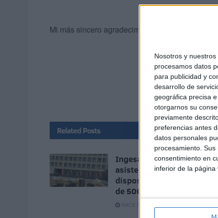
Mi más sincero agradecimiento a tod@s.
Nosotros y nuestro
procesamos datos per
para publicidad y co
desarrollo de servici
geográfica precisa e 
otorgarnos su conse
previamente descrito
preferencias antes d
Related
Posts
datos personales pue
procesamiento. Sus p
Ingesa presta 391
consentimiento en cu
asistencias y refuerza los
inferior de la página
dispositivos 'extra' con m
de 500 atenciones
HACE 8 MINUTOS
M