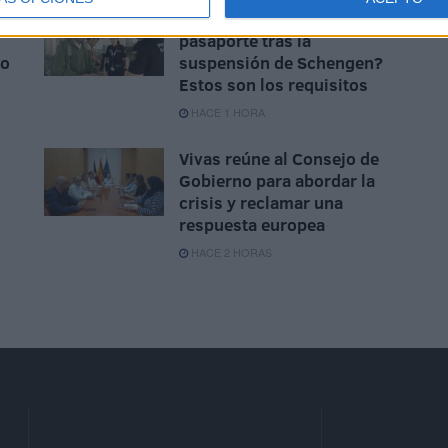
¿Debes viajar a Italia con
pasaporte tras la
to
suspensión de Schengen?
Estos son los requisitos
HACE 1 HORA
Vivas reúne al Consejo de
Gobierno para abordar la
crisis y reclamar una
respuesta europea
HACE 2 HORAS