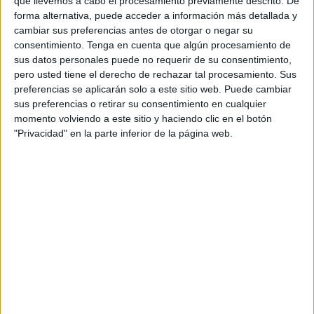
que llevemos a cabo el procesamiento previamente descrito. De
Todo ello ha sido valorado en 100 millones de dirhams.
forma alternativa, puede acceder a información más detallada y
Estas acciones se enmarcan dentro de los esfuerzos para
cambiar sus preferencias antes de otorgar o negar su
consentimiento.
Tenga en cuenta que algún procesamiento de
combatir el contrabando y proteger la economía nacional.
sus datos personales puede no requerir de su consentimiento,
pero usted tiene el derecho de rechazar tal procesamiento. Sus
Según fuentes de PressTetuán, la primera operación tuvo
preferencias se aplicarán solo a este sitio web. Puede cambiar
lugar en un local del barrio de Tanjawa, donde los agentes
sus preferencias o retirar su consentimiento en cualquier
de aduanas confiscaron una gran cantidad de productos
momento volviendo a este sitio y haciendo clic en el botón
introducidos ilegalmente sin cumplir con los
"Privacidad" en la parte inferior de la página web.
procedimientos aduaneros reglamentarios.
La segunda intervención se llevó a cabo en un almacén
ubicado en la zona de Bouzagloul, en la provincia de
Rincón (M'diq), en donde se descubrió un enorme stock de
mercancía no declarada.
Estas operaciones forman parte de los esfuerzos
intensivos de la Administración de Aduanas e Impuestos
Indirectos para luchar contra el contrabando en todas sus