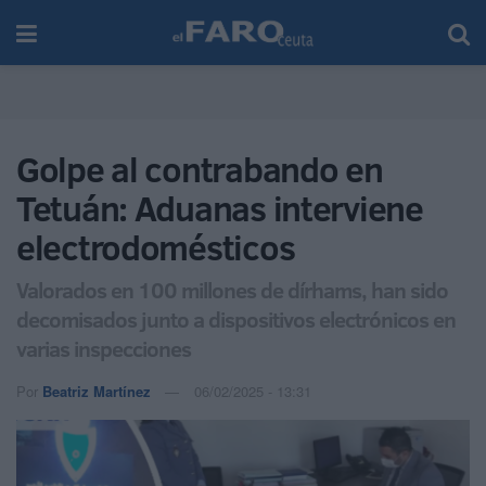
Golpe al contrabando en
Tetuán: Aduanas interviene
electrodomésticos
Valorados en 100 millones de dírhams, han sido
decomisados junto a dispositivos electrónicos en
varias inspecciones
Por
Beatriz Martínez
06/02/2025 - 13:31