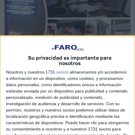
Su privacidad es importante para
nosotros
Presstetouan
Nosotros y nuestros 1731
socios
almacenamos y/o accedemos
a información en un dispositivo, como cookies, y procesamos
datos personales, como identificadores únicos e información
estándar enviada por un dispositivo para publicidad y contenido
personalizado, medición de publicidad y contenido,
Los agentes de aduanas en Tetuán han llevado a cabo dos
investigación de audiencia y desarrollo de servicios.
Con su
permiso, nosotros y nuestros socios podemos utilizar datos de
operativos de gran importancia que terminaron con la
localización geográfica precisa e identificación mediante las
incautación de una gran cantidad de electrodomésticos y
características de dispositivos. Puede hacer clic para otorgarnos
dispositivos electrónicos de contrabando.
su consentimiento a nosotros y a nuestros 1731 socios para