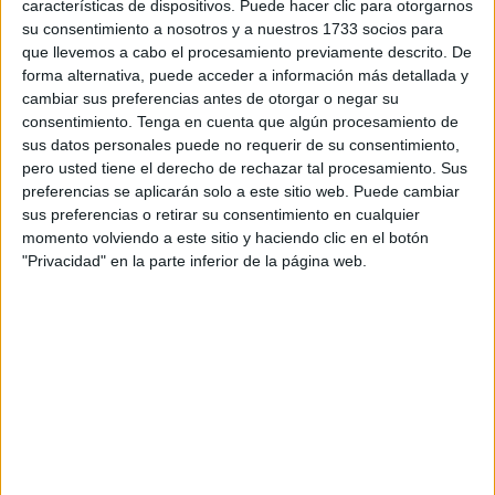
características de dispositivos. Puede hacer clic para otorgarnos
competición
, superando el 13-0 que España le endosó a
su consentimiento a nosotros y a nuestros 1733 socios para
Nueva Zelanda en 1997.
que llevemos a cabo el procesamiento previamente descrito. De
forma alternativa, puede acceder a información más detallada y
Desde el pitido inicial, el conjunto dirigido por
Nabil Baha
,
cambiar sus preferencias antes de otorgar o negar su
consentimiento.
Tenga en cuenta que algún procesamiento de
exinternacional marroquí y conocido por su paso por
sus datos personales puede no requerir de su consentimiento,
clubes españoles como el
Racing de Ferrol, Málaga y
pero usted tiene el derecho de rechazar tal procesamiento. Sus
Sabadell
, impuso un ritmo abrumador. Apenas habían
preferencias se aplicarán solo a este sitio web. Puede cambiar
transcurrido
dos minutos
cuando
Bilal Soukrat
abrió el
sus preferencias o retirar su consentimiento en cualquier
momento volviendo a este sitio y haciendo clic en el botón
marcador, dando inicio a una auténtica avalancha de
"Privacidad" en la parte inferior de la página web.
goles.
El cuadro oceánico, que terminó el encuentro con
nueve
jugadores
tras las expulsiones de
Dreuko (22’)
y
Canehmez (31’)
, fue incapaz de contener la presión
marroquí. Al descanso, el marcador ya reflejaba un
contundente
7-0
que anticipaba el desenlace.
Goleadores en estado de gracia