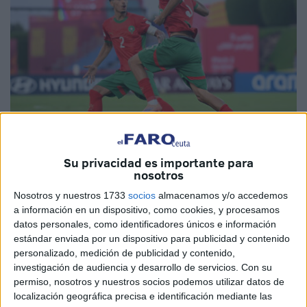
Su privacidad es importante para
Imagen cedida
nosotros
Nosotros y nuestros 1733
socios
almacenamos y/o accedemos
a información en un dispositivo, como cookies, y procesamos
datos personales, como identificadores únicos e información
La selección de
Marruecos Sub-17
firmó una página
estándar enviada por un dispositivo para publicidad y contenido
dorada en la historia del fútbol base mundial tras
personalizado, medición de publicidad y contenido,
imponerse por
16-0 a Nueva Caledonia
en el
Mundial
investigación de audiencia y desarrollo de servicios.
Con su
permiso, nosotros y nuestros socios podemos utilizar datos de
Sub-17 de Qatar
. El resultado, escandaloso y rotundo, se
localización geográfica precisa e identificación mediante las
convierte en
la mayor goleada jamás vista en esta