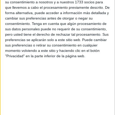
también al continente europeo, no teniendo que depender
su consentimiento a nosotros y a nuestros 1733 socios para
tanto de
Marruecos
.
que llevemos a cabo el procesamiento previamente descrito. De
forma alternativa, puede acceder a información más detallada y
Lo que si tiene muy claro el Ejecutivo presidido por Vivas
cambiar sus preferencias antes de otorgar o negar su
es que el tiempo está en contra y que tampoco se puede
consentimiento.
Tenga en cuenta que algún procesamiento de
sus datos personales puede no requerir de su consentimiento,
perder mucho tiempo antes de presentar el conjunto de
pero usted tiene el derecho de rechazar tal procesamiento. Sus
estas medidas tanto ante el Gobierno de la Nación como
preferencias se aplicarán solo a este sitio web. Puede cambiar
ante las Cortes Generales, que son las dos instituciones a
sus preferencias o retirar su consentimiento en cualquier
las que se quiere hacer llegar estas necesidades urgentes.
momento volviendo a este sitio y haciendo clic en el botón
"Privacidad" en la parte inferior de la página web.
Se sigue barajando que antes de las vacaciones de
Semana Santa el texto debe estar totalmente terminado y
cerrar las posibles entrevistas que se mantendrían en
Madrid para entregar el documento y realizar los oportunos
comentarios.
Dijo en su momento el presidente Vivas que el documento
se iba a enviar a todas las fuerzas vivas de nuestra ciudad,
entre las que se encuentra partidos políticas, asociaciones