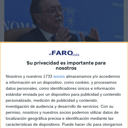
Su privacidad es importante para
nosotros
Nosotros y nuestros 1733
socios
almacenamos y/o accedemos
a información en un dispositivo, como cookies, y procesamos
datos personales, como identificadores únicos e información
Las cosas no parecen ir tal y como las dibujó el
estándar enviada por un dispositivo para publicidad y contenido
presidente de la Ciudad Autónoma, Juan Vivas
, en el
personalizado, medición de publicidad y contenido,
transcurso de
la presentación de las medidas que
investigación de audiencia y desarrollo de servicios.
Con su
deben llevar a Ceuta a un nuevo sistema económico
,
permiso, nosotros y nuestros socios podemos utilizar datos de
localización geográfica precisa e identificación mediante las
donde impere más el acercamiento a nuestro país, pero
características de dispositivos. Puede hacer clic para otorgarnos