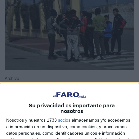
Archivo
Su privacidad es importante para
El Gobierno ha anunciado que está preparando la reforma
nosotros
de la Oficina de Asilo y Refugio ante el incremento de
Nosotros y nuestros 1733
socios
almacenamos y/o accedemos
solicitudes este año y la acumulación desde 2012 de las
a información en un dispositivo, como cookies, y procesamos
que están sin resolver y coordina la atención de los
datos personales, como identificadores únicos e información