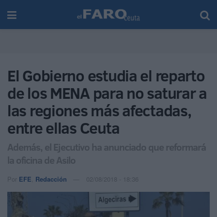
El Gobierno estudia el reparto
de los MENA para no saturar a
las regiones más afectadas,
entre ellas Ceuta
Además, el Ejecutivo ha anunciado que reformará
la oficina de Asilo
Por
EFE
,
Redacción
02/08/2018 - 18:36