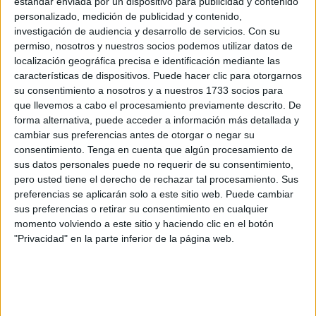
estándar enviada por un dispositivo para publicidad y contenido
menores extranjeros no acompañados (Mena), que este
personalizado, medición de publicidad y contenido,
año ya son más de 7.000.
investigación de audiencia y desarrollo de servicios.
Con su
permiso, nosotros y nuestros socios podemos utilizar datos de
La vicepresidenta del Gobierno y ministra de la
localización geográfica precisa e identificación mediante las
Presidencia, Relaciones con las Cortes e Igualdad,
características de dispositivos. Puede hacer clic para otorgarnos
Carmen Calvo, ha presidido hoy en La Moncloa la reunión
su consentimiento a nosotros y a nuestros 1733 socios para
de la Comisión Delegada de Asuntos Migratorios, en la
que llevemos a cabo el procesamiento previamente descrito. De
forma alternativa, puede acceder a información más detallada y
que se ha analizado con distintos ministerios las "líneas de
cambiar sus preferencias antes de otorgar o negar su
actuación" ante una "realidad migratoria sumamente
consentimiento.
Tenga en cuenta que algún procesamiento de
compleja".
sus datos personales puede no requerir de su consentimiento,
pero usted tiene el derecho de rechazar tal procesamiento. Sus
Según ha explicado el Ejecutivo, el Gobierno está dando
preferencias se aplicarán solo a este sitio web. Puede cambiar
respuesta en menos de dos meses "a una situación
sus preferencias o retirar su consentimiento en cualquier
momento volviendo a este sitio y haciendo clic en el botón
migratoria generada por la imprevisión del Gobierno
"Privacidad" en la parte inferior de la página web.
anterior" y ha destacado que los titulares de Interior y
Exteriores han viajado ya a Marruecos, Mauritania y
Argelia para abordar esta situación.
"La actual ola de presión migratoria era un fenómeno