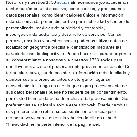
Valerio, en declaraciones al programa 'Hoy por Hoy' de la
Nosotros y nuestros 1733
socios
almacenamos y/o accedemos
a información en un dispositivo, como cookies, y procesamos
Cadena Ser
. Con estas palabras, se puede entender que
datos personales, como identificadores únicos e información
el Gobierno se desmarca sobre recuperar las
estándar enviada por un dispositivo para publicidad y contenido
competencias en materia de los menores.
personalizado, medición de publicidad y contenido,
investigación de audiencia y desarrollo de servicios.
Con su
Valerio ha asegurado que no se puede obligar a
permiso, nosotros y nuestros socios podemos utilizar datos de
localización geográfica precisa e identificación mediante las
ninguna comunidad autónoma "a que asuma menores
características de dispositivos. Puede hacer clic para otorgarnos
que está en otra, pero evidentemente el Gobierno hará
su consentimiento a nosotros y a nuestros 1733 socios para
un apoyo económico a esas comunidades".
que llevemos a cabo el procesamiento previamente descrito. De
forma alternativa, puede acceder a información más detallada y
También ha querido recordar que "Ceuta y Melilla recibe 6
cambiar sus preferencias antes de otorgar o negar su
millones de euros adicionales para hacer frente al
consentimiento.
Tenga en cuenta que algún procesamiento de
problema de los menores. Cabe recordar que el Ministerio
sus datos personales puede no requerir de su consentimiento,
pero usted tiene el derecho de rechazar tal procesamiento. Sus
de Sanidad, que lleva también el tema de Asuntos
preferencias se aplicarán solo a este sitio web. Puede cambiar
Sociales e Infancia, tuvo una reunión a principios de
sus preferencias o retirar su consentimiento en cualquier
septiembre, una comisión interterritorial en la que
momento volviendo a este sitio y haciendo clic en el botón
participaron las comunidades autónomas y se llegó a un
"Privacidad" en la parte inferior de la página web.
acuerdo para apoyar con 40 millones a las comunidades