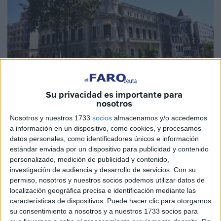
Su privacidad es importante para
nosotros
Imagen de archivo
Nosotros y nuestros 1733
socios
almacenamos y/o accedemos
a información en un dispositivo, como cookies, y procesamos
datos personales, como identificadores únicos e información
estándar enviada por un dispositivo para publicidad y contenido
El Boletín Oficial de la Ciudad Autónoma de Ceuta
personalizado, medición de publicidad y contenido,
(BOCCE),
que puede consultar aquí
, ha publicado este
investigación de audiencia y desarrollo de servicios.
Con su
miércoles una edición extraordinaria en la que se
permiso, nosotros y nuestros socios podemos utilizar datos de
localización geográfica precisa e identificación mediante las
contempla la modifica el acuerdo de 4 de julio de 2023
características de dispositivos. Puede hacer clic para otorgarnos
sobre la
estructura de Gobierno
y la Administración,
su consentimiento a nosotros y a nuestros 1733 socios para
incluyendo los decretos del presidente, con fecha de 29 de