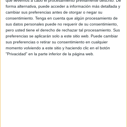
que llevemos a cabo el procesamiento previamente descrito. De
noviembre de 2023.
forma alternativa, puede acceder a información más detallada y
cambiar sus preferencias antes de otorgar o negar su
Esto se refiere al cambio en lo relativo a la organización
consentimiento.
Tenga en cuenta que algún procesamiento de
sus datos personales puede no requerir de su consentimiento,
funcional en lo que respecta a las consejerías de Sanidad
pero usted tiene el derecho de rechazar tal procesamiento. Sus
y Servicios Sociales, así como a las consejerías que, en lo
preferencias se aplicarán solo a este sitio web. Puede cambiar
sucesivo, pasan a denominarse: Consejería de
sus preferencias o retirar su consentimiento en cualquier
Educación
, Cultura y Juventud y la Consejería de
momento volviendo a este sitio y haciendo clic en el botón
"Privacidad" en la parte inferior de la página web.
Comercio,
Turismo
, Empleo y Deporte.
Sobre la Consejería de Comercio, Turismo, Empleo y
Deporte han explicado que se añaden todas las
competencias en el ámbito de deporte, y se suprimen las
de mercados y consumo, que ahora pasarán a la
Consejería de Sanidad
y Servicios Sociales.
También se contempla la creación y
nombramiento de un director