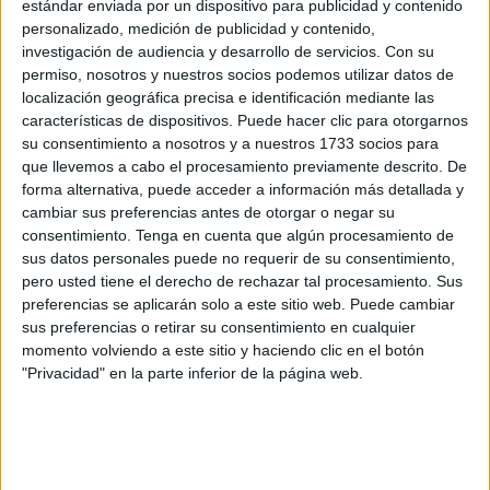
estándar enviada por un dispositivo para publicidad y contenido
arrastrado por el maremoto sin tener lugar de salvación.
personalizado, medición de publicidad y contenido,
investigación de audiencia y desarrollo de servicios.
Con su
Aprender, ser inteligentes emocionalmente para no hacer
permiso, nosotros y nuestros socios podemos utilizar datos de
ni hacernos presos de unas circunstancias que no hemos
localización geográfica precisa e identificación mediante las
características de dispositivos. Puede hacer clic para otorgarnos
podido salvar.
su consentimiento a nosotros y a nuestros 1733 socios para
que llevemos a cabo el procesamiento previamente descrito. De
Esta tarde quedé con un amigo para tomar café, lo
forma alternativa, puede acceder a información más detallada y
hacemos habitualmente pero esta tarde me quedé
cambiar sus preferencias antes de otorgar o negar su
dormido. Cuando lo llamé para disculparme me "ametralló"
consentimiento.
Tenga en cuenta que algún procesamiento de
en un río de enfado con catarata incluida. No hubiera sido
sus datos personales puede no requerir de su consentimiento,
pero usted tiene el derecho de rechazar tal procesamiento. Sus
más sabio decir: "Te estuve esperando, me hubiera
preferencias se aplicarán solo a este sitio web. Puede cambiar
gustado verte pero no te preocupes, quedamos mañana”.
sus preferencias o retirar su consentimiento en cualquier
momento volviendo a este sitio y haciendo clic en el botón
Decía Nietzsche que "el carácter es el destino de una
"Privacidad" en la parte inferior de la página web.
persona" y los estoicos nos invitaban a comprender la
naturaleza y estudiar el destino; lo demás causaba dolor.
Ante la muerte, ante los golpes de la vida y ante la