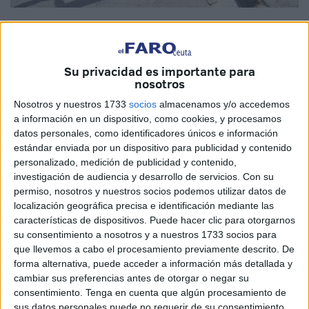
Imagen de archivo
Su privacidad es importante para
nosotros
Será el jueves cuando tendrá lugar la reunión propuesta
Nosotros y nuestros 1733
socios
almacenamos y/o accedemos
por el ministro de Política Territorial y Memoria
a información en un dispositivo, como cookies, y procesamos
Democrática, Ángel Víctor Torres, para debatir sobre la
datos personales, como identificadores únicos e información
reforma de la Ley de Extranjería. Será el momento de
estándar enviada por un dispositivo para publicidad y contenido
conocer si existe desbloqueo a una medida necesaria que
personalizado, medición de publicidad y contenido,
investigación de audiencia y desarrollo de servicios.
Con su
ha encontrado el veto del Partido Popular.
permiso, nosotros y nuestros socios podemos utilizar datos de
localización geográfica precisa e identificación mediante las
De trasfondo de estas negociaciones queda el modo en el
características de dispositivos. Puede hacer clic para otorgarnos
que la clase política ha estado abordando esta situación,
su consentimiento a nosotros y a nuestros 1733 socios para
hablando de menores como si fueran mercancía, como
que llevemos a cabo el procesamiento previamente descrito. De
quien vende kilos a granel.
forma alternativa, puede acceder a información más detallada y
cambiar sus preferencias antes de otorgar o negar su
Los movimientos migratorios existen desde que hay
consentimiento.
Tenga en cuenta que algún procesamiento de
sus datos personales puede no requerir de su consentimiento,