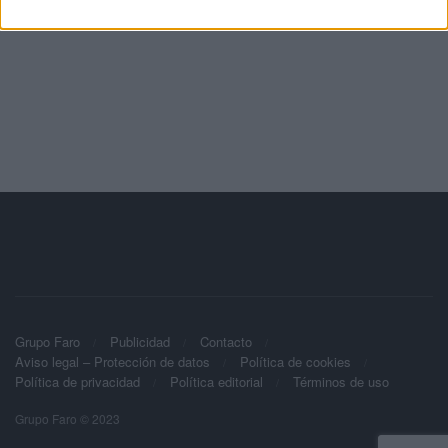
Grupo Faro
Publicidad
Contacto
Aviso legal – Protección de datos
Política de cookies
Política de privacidad
Política editorial
Términos de uso
Grupo Faro © 2023