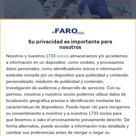
Imagen de archivo
Su privacidad es importante para
nosotros
Nosotros y nuestros 1733
socios
almacenamos y/o accedemos
a información en un dispositivo, como cookies, y procesamos
Han pasado ya varias semanas desde que se celebró la
datos personales, como identificadores únicos e información
Conferencia de Presidentes en Barcelona. Tras unos días
estándar enviada por un dispositivo para publicidad y contenido
de intenso debate por el enfrentamiento de casi todas las
personalizado, medición de publicidad y contenido,
comunidades del PP con el Gobierno de Pedro Sánchez,
investigación de audiencia y desarrollo de servicios.
Con su
permiso, nosotros y nuestros socios podemos utilizar datos de
el asunto quedó cerrado, salvo en algún partido de Ceuta,
localización geográfica precisa e identificación mediante las
donde todavía parece candente el tema. Ayer se vio en el
características de dispositivos. Puede hacer clic para otorgarnos
Pleno, en el que Ceuta Ya! aprovechó una interpelación al
su consentimiento a nosotros y a nuestros 1733 socios para
Gobierno local para criticar al presidente Vivas y su
que llevemos a cabo el procesamiento previamente descrito. De
forma alternativa, puede acceder a información más detallada y
relación con el PP.
cambiar sus preferencias antes de otorgar o negar su