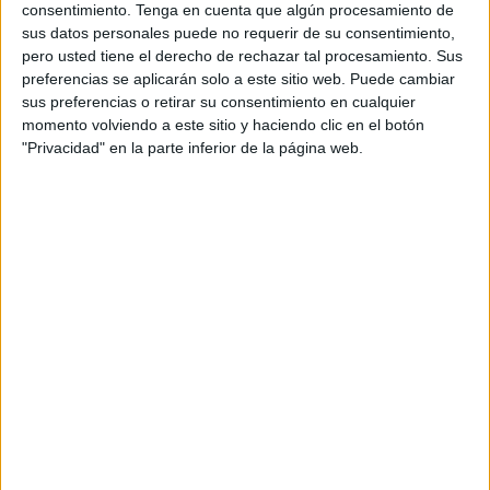
consentimiento.
Tenga en cuenta que algún procesamiento de
El presidente de la Ciudad prefirió contestar directamente
sus datos personales puede no requerir de su consentimiento,
a Mohamed Mustafa, algo poco habitual, para enfrascarse
pero usted tiene el derecho de rechazar tal procesamiento. Sus
en un debate que sirvió para que cada uno fijara su
preferencias se aplicarán solo a este sitio web. Puede cambiar
posición. Lo más llamativo de esta confrontación fue el
sus preferencias o retirar su consentimiento en cualquier
momento volviendo a este sitio y haciendo clic en el botón
alegato de Vivas en el sentido de reprocharle a Mustafa
"Privacidad" en la parte inferior de la página web.
que se considere superior moralmente a los demás por la
defensa que hace de los más desfavorecidos o que se
arrogue “la exclusiva” en la defensa de la pobreza y la
marginación.
Más allá de los argumentos de unos y otros, hay que
valorar una de las reflexiones expuesta por el presidente,
en el sentido de que a veces, en referencia al partido
autonomista, se confunden lo que es un partido, las
instituciones y la ideología. Ese es uno de los problemas
de la política de hoy, la mezcla de conceptos que, aunque
relacionados entre sí, los dirigentes deberían separar muy
bien.