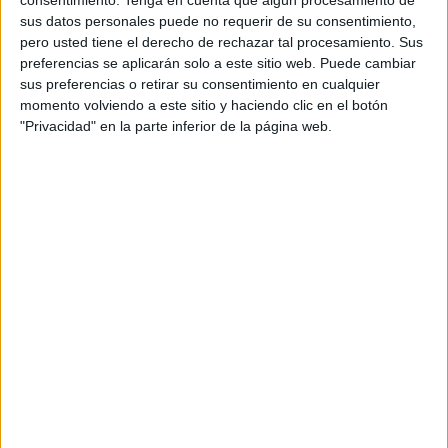
sus datos personales puede no requerir de su consentimiento,
pero usted tiene el derecho de rechazar tal procesamiento. Sus
preferencias se aplicarán solo a este sitio web. Puede cambiar
sus preferencias o retirar su consentimiento en cualquier
momento volviendo a este sitio y haciendo clic en el botón
"Privacidad" en la parte inferior de la página web.
Baldes, guantes y azadones en mano, los movilizados se
aplicaron a la tarea de mejorar su entorno (en algunos
casos, lejos de sus casas) limpiando y, posteriormente,
plantando varios ejemplares de durillos, un arbusto propio
del monte mediterráneo que fácilmente puede alcanzar los
3 ó 4 metros de altura con abundante floración blanca.