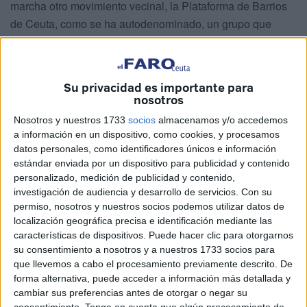
marcha otro movimiento vecinal, la Plataforma de Barrios
de Ceuta, como se ha autodenominado, un grupo que
persigue poner el foco en que “todas las zonas de Ceuta
deberían ser tratadas por igual, no en función de criterios
poco profesionales”, alejándose de la “politización” que
Su privacidad es importante para
aprecian en la
FPAV
.
nosotros
Nosotros y nuestros 1733
socios
almacenamos y/o accedemos
“No creemos que sea necesario tener un ‘contacto’ en
a información en un dispositivo, como cookies, y procesamos
determinados ámbitos de la administración para lograr que
datos personales, como identificadores únicos e información
se escuchen y atiendan las necesidades de cualquier
estándar enviada por un dispositivo para publicidad y contenido
punto de Ceuta”, alegan sus promotores.
personalizado, medición de publicidad y contenido,
investigación de audiencia y desarrollo de servicios.
Con su
El acto fundacional del movimiento tuvo lugar en la Cuesta
permiso, nosotros y nuestros socios podemos utilizar datos de
localización geográfica precisa e identificación mediante las
Parisiana, en un local privado limpiado hace
características de dispositivos. Puede hacer clic para otorgarnos
aproximadamente un mes por
Tragsa
, que por el camino
su consentimiento a nosotros y a nuestros 1733 socios para
se llevó parte del acerado.
que llevemos a cabo el procesamiento previamente descrito. De
forma alternativa, puede acceder a información más detallada y
cambiar sus preferencias antes de otorgar o negar su
consentimiento.
Tenga en cuenta que algún procesamiento de