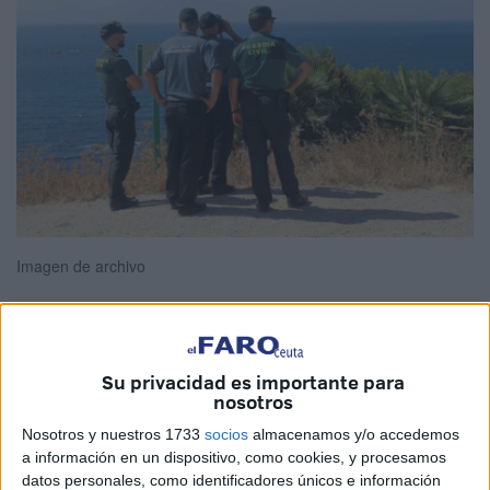
Imagen de archivo
Una delegación de la Gendarmería Real de Marruecos ha
Su privacidad es importante para
nosotros
estado en la provincia de Granada entre los días 7 y 9 de
mayo para realizar
patrullas mixtas
con agentes de la
Nosotros y nuestros 1733
socios
almacenamos y/o accedemos
Guardia Civil en la costa granadina, como informa
Europa
a información en un dispositivo, como cookies, y procesamos
datos personales, como identificadores únicos e información
Press
.