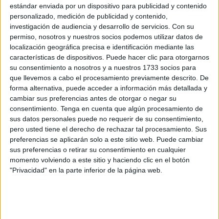
estándar enviada por un dispositivo para publicidad y contenido
personalizado, medición de publicidad y contenido,
La finalidad de estas patrullas conjuntas es que sirvan
investigación de audiencia y desarrollo de servicios.
Con su
como elemento disuasorio en la lucha contra la
permiso, nosotros y nuestros socios podemos utilizar datos de
inmigración irregular y el narcotráfico procedente del norte
localización geográfica precisa e identificación mediante las
de África.
características de dispositivos. Puede hacer clic para otorgarnos
su consentimiento a nosotros y a nuestros 1733 socios para
La creación de estas patrullas mixtas de colaboración
que llevemos a cabo el procesamiento previamente descrito. De
forma alternativa, puede acceder a información más detallada y
entre la Guardia Civil y la Gendarmería Real de Marruecos
cambiar sus preferencias antes de otorgar o negar su
data de inicios del año 2004, colaboración que sólo se vio
consentimiento.
Tenga en cuenta que algún procesamiento de
interrumpida desde el año 2020 a causa de la pandemia
sus datos personales puede no requerir de su consentimiento,
por el Covid-19. Desde el año 2008, guardias civiles
pero usted tiene el derecho de rechazar tal procesamiento. Sus
preferencias se aplicarán solo a este sitio web. Puede cambiar
granadinos han realizado más de cien patrullas mixtas en
sus preferencias o retirar su consentimiento en cualquier
Marruecos, en las ciudades de Alhucemas y de Nador.
momento volviendo a este sitio y haciendo clic en el botón
"Privacidad" en la parte inferior de la página web.
Durante los tres días que han durado estas patrullas
mixtas, los agentes de la Guardia Civil y los de la
Gendarmería Real de Marruecos han realizado servicios
por tierra en un coche patrulla de la Guardia Civil; por mar