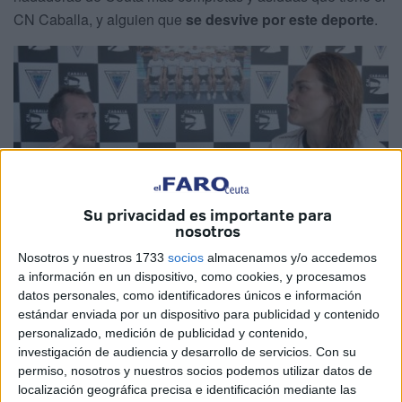
CN Caballa, y alguien que
se desvive por este deporte
.
Su privacidad es importante para
nosotros
Nosotros y nuestros 1733
socios
almacenamos y/o accedemos
a información en un dispositivo, como cookies, y procesamos
datos personales, como identificadores únicos e información
estándar enviada por un dispositivo para publicidad y contenido
Nadadora ceutí de corazón y sangre caballa, su trayectoria
personalizado, medición de publicidad y contenido,
es un homenaje al esfuerzo, a la constancia y al amor por
investigación de audiencia y desarrollo de servicios.
Con su
el mar en todas sus versiones tanto en aguas abiertas
permiso, nosotros y nuestros socios podemos utilizar datos de
localización geográfica precisa e identificación mediante las
como en la piscina.