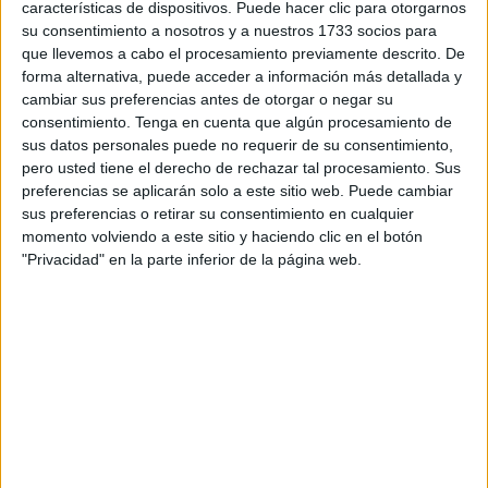
características de dispositivos. Puede hacer clic para otorgarnos
su consentimiento a nosotros y a nuestros 1733 socios para
Entre sus logros más destacados está que
fue la primera
que llevemos a cabo el procesamiento previamente descrito. De
mujer ceutí en
cruzar a nado el Estrecho de Gibraltar
.
forma alternativa, puede acceder a información más detallada y
cambiar sus preferencias antes de otorgar o negar su
Gemma abrió su corazón en el lugar que la vio crecer: el
consentimiento.
Tenga en cuenta que algún procesamiento de
CN Caballa. Allí, donde su padre nadó y jugó al waterpolo,
sus datos personales puede no requerir de su consentimiento,
nacieron sus primeras brazadas, casi por tradición familiar.
pero usted tiene el derecho de rechazar tal procesamiento. Sus
preferencias se aplicarán solo a este sitio web. Puede cambiar
"Aquí hemos mamado esta piscina", dice con una sonrisa,
sus preferencias o retirar su consentimiento en cualquier
mientras recuerda que sus raíces están profundamente
momento volviendo a este sitio y haciendo clic en el botón
ligadas al club de natación de la ciudad.
"Privacidad" en la parte inferior de la página web.
Gemma comenzó su andadura en el club de forma casi
espontánea. Como muchas historias de vocación, la suya
se tejió con tardes de observación, de ver a su padre y
otros nadadores entrenar:
“Desde pequeña tenía el mar y
la piscina como patio de recreo”
, recuerda. No fue hasta
los 16 años cuando decidió tomárselo en serio y ya
enfocarse con el tema de la competición.