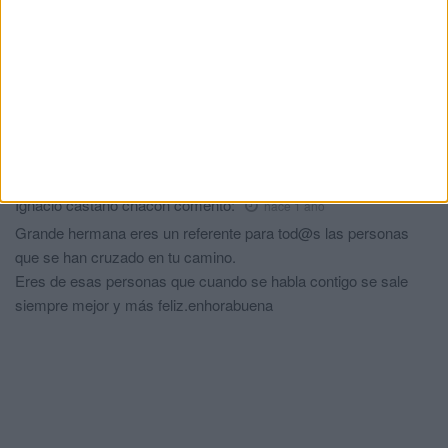
Aplazado el amistoso entre el Ittihad de
Tánger y el FC Barcelona
HACE 4 DÍAS
Comments
1
Ignacio castaño chacon
comentó:
hace 1 año
Grande hermana eres un referente para tod@s las personas
que se han cruzado en tu camino.
Eres de esas personas que cuando se habla contigo se sale
siempre mejor y más feliz.enhorabuena