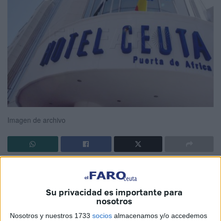
Imagen de archivo
El
PSOE
de Ceuta llevará a la próxima
sesión de control
una interpelación para instar al
Gobierno de Vivas
a
Su privacidad es importante para
aclarar de una vez por todas el futuro del
Hotel Puerta de
nosotros
África
.
Nosotros y nuestros 1733
socios
almacenamos y/o accedemos