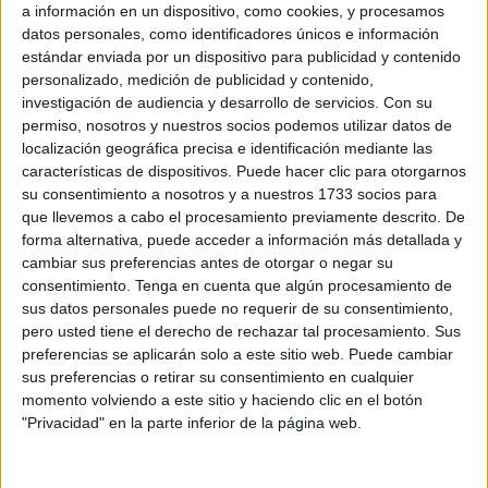
Los socialistas advierten al Ejecutivo local que “ha
a información en un dispositivo, como cookies, y procesamos
datos personales, como identificadores únicos e información
agotado su paciencia y ya no valen más promesas y
estándar enviada por un dispositivo para publicidad y contenido
anuncios de licitación que nunca se cumplen”.
personalizado, medición de publicidad y contenido,
investigación de audiencia y desarrollo de servicios.
Con su
“No podemos seguir permitiendo que el Partido Popular
permiso, nosotros y nuestros socios podemos utilizar datos de
siga tirando el dinero público a millones ejercicio tras
localización geográfica precisa e identificación mediante las
ejercicio para tapar su incapacidad”, avisan desde el
características de dispositivos. Puede hacer clic para otorgarnos
su consentimiento a nosotros y a nuestros 1733 socios para
Grupo Parlamentario Socialista.
que llevemos a cabo el procesamiento previamente descrito. De
forma alternativa, puede acceder a información más detallada y
“El Hotel Puerta de África lleva años en quiebra, tantos
cambiar sus preferencias antes de otorgar o negar su
como el Gobierno de Vivas lleva asegurando que tiene
consentimiento.
Tenga en cuenta que algún procesamiento de
una solución sin que ésta llegue nunca, mintiendo una otra
sus datos personales puede no requerir de su consentimiento,
vez”.
pero usted tiene el derecho de rechazar tal procesamiento. Sus
preferencias se aplicarán solo a este sitio web. Puede cambiar
El futuro del Hotel Puerta de África sigue siendo “una
sus preferencias o retirar su consentimiento en cualquier
momento volviendo a este sitio y haciendo clic en el botón
incógnita y un
pozo sin fondo
” por el que el Gobierno “tira
"Privacidad" en la parte inferior de la página web.
dinero público”, sostienen desde el PSOE. En las
próximas semanas, de nuevo, necesitará “la enésima