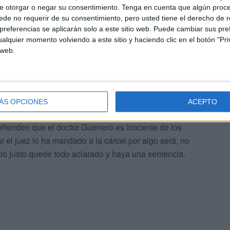
toral. De llegar a dicho acuerdo, dejaba entrever en el
e otorgar o negar su consentimiento.
Tenga en cuenta que algún proc
de no requerir de su consentimiento, pero usted tiene el derecho de r
ero.
referencias se aplicarán solo a este sitio web. Puede cambiar sus pref
alquier momento volviendo a este sitio y haciendo clic en el botón "Pri
 web.
 todo apunta a que habrá más de lo mismo.
ÁS OPCIONES
ACEPTO
fienden que el doctor Guerrero es inocente de los
i el juez lo ha mandado a la cárcel por algo será, no
io justo quede todo aclarado y haya una sentencia.