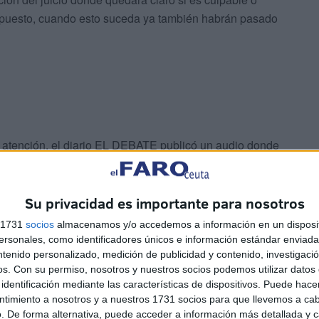
supuesto, cuando esto suceda ya también habrán pasado
 atención, el diario EL DEBATE publicó un audio donde
doctor Guerrero y su secretaria. Este empresario en todo
Gutiérrez, secretario general del PSOE de Ceuta, y le
ectoral para poner todos los votos que consiguiera su
Su privacidad es importante para nosotros
rmar un equipo de gobierno. Una vez que se destapó este
s 1731
socios
almacenamos y/o accedemos a información en un disposit
esario dijo que iba de “farol” y que no estaba
sonales, como identificadores únicos e información estándar enviada 
mo de película. Lo más normal es que el secretario
ntenido personalizado, medición de publicidad y contenido, investigaci
os.
Con su permiso, nosotros y nuestros socios podemos utilizar datos 
io por haberse atribuido una representación que nadie
identificación mediante las características de dispositivos. Puede hacer
udadanos para tener más claro que ese empresario no
ntimiento a nosotros y a nuestros 1731 socios para que llevemos a ca
r hasta un documento escrito el cual pretendía que
. De forma alternativa, puede acceder a información más detallada y 