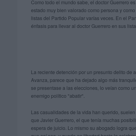
Como todo el mundo sabe, el doctor Guerrero es
estado muy bien valorado como persona y como fa
listas del Partido Popular varías veces. En el 
énfasis para llevar al doctor Guerrero en sus lista
La reciente detención por un presunto delito de
Avanza, parece que ha dejado algo más tranquilo
se presentase a las elecciones, lo veían como un
enemigo político "abatir".
Las casualidades de la vida han querido, suelen
que Javier Guerrero, el que tenía muchas posibil
espera de juicio. Lo mismo su abogado logra que 
que así sea, y quede en libertad hasta la celebra