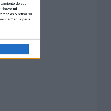
esamiento de sus
echazar tal
erencias o retirar su
vacidad" en la parte