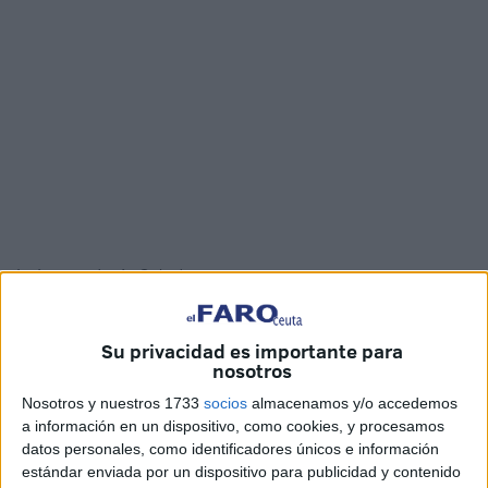
Imágenes: Jesús Galindo
Su privacidad es importante para
nosotros
Palabras como camaradería o hermandad podrían definir
Nosotros y nuestros 1733
socios
almacenamos y/o accedemos
muy bien el acto como muestra de apoyo que ha tenido el
a información en un dispositivo, como cookies, y procesamos
Imperio de Ceuta con su compañero Roberto Hernández
datos personales, como identificadores únicos e información
Peña. El que es cabo primero caballero legionario sufrió el
estándar enviada por un dispositivo para publicidad y contenido