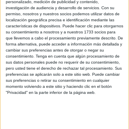
pasado lunes un desvanecimiento y posterior parada
personalizado, medición de publicidad y contenido,
investigación de audiencia y desarrollo de servicios.
Con su
cardiorrespiratoria, mientras hacía deporte en el
Monte
permiso, nosotros y nuestros socios podemos utilizar datos de
Hacho.
Actualmente se encuentra estable, intubado con
localización geográfica precisa e identificación mediante las
respiración asistida en el
Hospital
Universitario.
características de dispositivos. Puede hacer clic para otorgarnos
su consentimiento a nosotros y a nuestros 1733 socios para
Los 18 jugadores
que componen el equipo forman parte
que llevemos a cabo el procesamiento previamente descrito. De
del Tercio Duque de Alba II de la Legión. Todos ellos se
forma alternativa, puede acceder a información más detallada y
cambiar sus preferencias antes de otorgar o negar su
encuentran en servicio activo, pero en su tiempo libre
consentimiento.
Tenga en cuenta que algún procesamiento de
juegan dentro de la Liga de Veteranos. En concreto, este
sus datos personales puede no requerir de su consentimiento,
jueves se ha disputado un partido entre el Imperio de
pero usted tiene el derecho de rechazar tal procesamiento. Sus
Ceuta y el Sporting Atlético en el Campo José Martínez
preferencias se aplicarán solo a este sitio web. Puede cambiar
Pirri.
sus preferencias o retirar su consentimiento en cualquier
momento volviendo a este sitio y haciendo clic en el botón
Minutos antes de las 21.10 horas, previo a que la pelota
"Privacidad" en la parte inferior de la página web.
comenzara a rodar en el campo, los compañeros han
querido hacer un guiño a su amigo. “Hemos pensado en
estrecharnos y hacer un pequeño acto para mandarle
nuestra fuerza y que tenga pronta recuperación”, ha