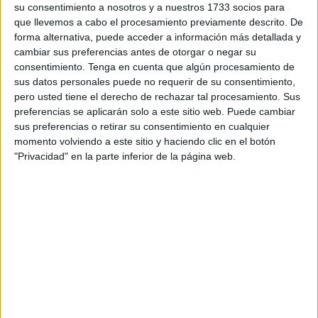
ingenio necesario con que hacer frente a la adversidad.
su consentimiento a nosotros y a nuestros 1733 socios para
que llevemos a cabo el procesamiento previamente descrito. De
Por otra parte, observo que la existencia, o ciclo temporal,
forma alternativa, puede acceder a información más detallada y
tiene tres fases que están interrelacionadas.
cambiar sus preferencias antes de otorgar o negar su
consentimiento.
Tenga en cuenta que algún procesamiento de
Existe una realidad posible, o potencia; de la cual se sigue
sus datos personales puede no requerir de su consentimiento,
pero usted tiene el derecho de rechazar tal procesamiento. Sus
una realidad manifestada, o experiencia propiamente
preferencias se aplicarán solo a este sitio web. Puede cambiar
dicha; y una realidad acumulada, o memoria.
sus preferencias o retirar su consentimiento en cualquier
momento volviendo a este sitio y haciendo clic en el botón
Dicho lo cual, es propio del político ingenioso aprender de
"Privacidad" en la parte inferior de la página web.
la memoria, para condicionar la realidad posible, y de esta
forma, hacer que la experiencia sea la buscada.
Dentro de la esfera de la salud mental hay estudios que
aseguran que una de cada cuatro personas tendrá un
problema de salud mental a lo largo de su vida.
Entonces, ¿por qué esperamos a que haya una pérdida
significativa en el grado de salud mental para intervenir, y