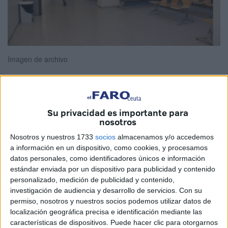
Imagen de archivo
Pocas veces el azar conduce a la fortuna; antes bien, la
Su privacidad es importante para
nosotros
fortuna es el fruto de una acción compleja, positiva y
consciente.
Nosotros y nuestros 1733
socios
almacenamos y/o accedemos
a información en un dispositivo, como cookies, y procesamos
Para establecer un patrón en la naturaleza hemos de partir
datos personales, como identificadores únicos e información
de una certeza o evidencia empírica: estimo con seguridad
estándar enviada por un dispositivo para publicidad y contenido
personalizado, medición de publicidad y contenido,
que “toda fuerza tiene su contraria”.
investigación de audiencia y desarrollo de servicios.
Con su
permiso, nosotros y nuestros socios podemos utilizar datos de
Así, la misma naturaleza que nos castiga con sus
localización geográfica precisa e identificación mediante las
elementos, y nos aprieta con la escasez, nos dotó del
características de dispositivos. Puede hacer clic para otorgarnos