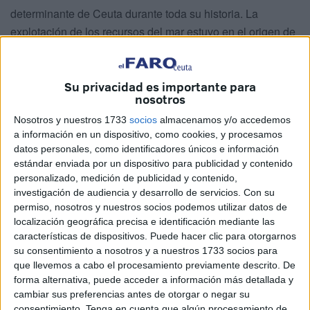
determinante de Ceuta durante toda su historia. La
explotación de los recursos del mar estuvo en el origen de
la ocupación humana del territorio ceutí y ha sido la base
de su actividad económica hasta hace pocas décadas.
Su privacidad es importante para
En el puerto de Ceuta no solo entraban barcos cargados
nosotros
de túnidos y otros peces. Naves procedentes de los más
Nosotros y nuestros 1733
socios
almacenamos y/o accedemos
recónditos puntos del Mediterráneo y el océano Atlántico
a información en un dispositivo, como cookies, y procesamos
recalaron en el puerto ceutí. En el registro arqueológico de
datos personales, como identificadores únicos e información
estándar enviada por un dispositivo para publicidad y contenido
Ceuta se encuentran tipos cerámicos de una amplia
personalizado, medición de publicidad y contenido,
variedad de procedencias que denotan la importancia de
investigación de audiencia y desarrollo de servicios.
Con su
nuestra ciudad en el comercio marítimo desde la
permiso, nosotros y nuestros socios podemos utilizar datos de
protohistoria hasta la edad contemporánea. Junto a estas
localización geográfica precisa e identificación mediante las
características de dispositivos. Puede hacer clic para otorgarnos
mercancías llegaron comerciantes y marineros portadores
su consentimiento a nosotros y a nuestros 1733 socios para
de visiones ideológicas, religiosas y culturales diferentes
que llevemos a cabo el procesamiento previamente descrito. De
que enriquecieron la actividad social en unos tiempos en
forma alternativa, puede acceder a información más detallada y
los que la existencia era mucho más corta, pero a la par
cambiar sus preferencias antes de otorgar o negar su
consentimiento.
Tenga en cuenta que algún procesamiento de