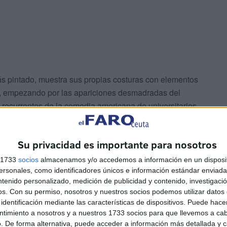
ás pintado, muestra sus propias costuras con elementos
ta, empezando por las apariciones desmadradas del
s recurrentes de la comedia americana de universitarios.
ecta cuyos capítulos te pueden dejar desconcertado,
uiente.
Su privacidad es importante para nosotros
trama, ya que no solamente favorece el lucimiento
s 1733
socios
almacenamos y/o accedemos a información en un disposit
sonales, como identificadores únicos e información estándar enviada 
tre lo melodramático sin estridencias y la comedia
ntenido personalizado, medición de publicidad y contenido, investigaci
os.
Con su permiso, nosotros y nuestros socios podemos utilizar datos 
identificación mediante las características de dispositivos. Puede hacer
ntimiento a nosotros y a nuestros 1733 socios para que llevemos a ca
. De forma alternativa, puede acceder a información más detallada y 