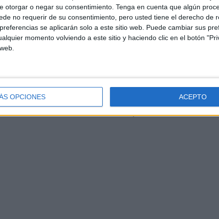
e otorgar o negar su consentimiento.
Tenga en cuenta que algún proc
de no requerir de su consentimiento, pero usted tiene el derecho de r
referencias se aplicarán solo a este sitio web. Puede cambiar sus pref
alquier momento volviendo a este sitio y haciendo clic en el botón "Pri
 web.
Año:
2026.
País:
USA.
Duración:
35 min.
Género:
 Charly Clive, Danielle Deadwyler, Phil Dunster, John C.
ÁS OPCIONES
ACEPTO
t Tarses.
Música:
Manuel Riveiro.
Fotografía:
Lauren
on. Distribuidora: HBO.
Estreno en España:
09 marzo