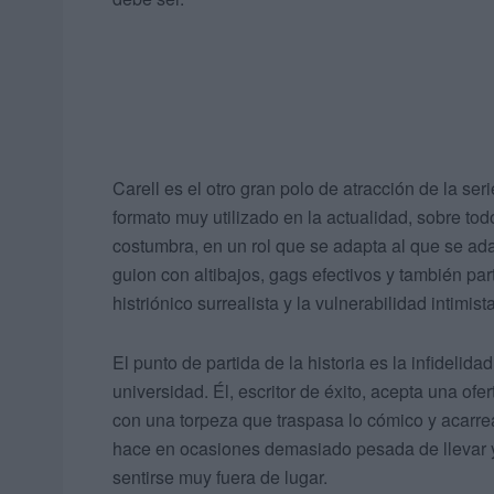
Carell es el otro gran polo de atracción de la s
formato muy utilizado en la actualidad, sobre to
costumbra, en un rol que se adapta al que se ada
guion con altibajos, gags efectivos y también par
histriónico surrealista y la vulnerabilidad intimis
El punto de partida de la historia es la infidelida
universidad. Él, escritor de éxito, acepta una of
con una torpeza que traspasa lo cómico y acarr
hace en ocasiones demasiado pesada de llevar y
sentirse muy fuera de lugar.