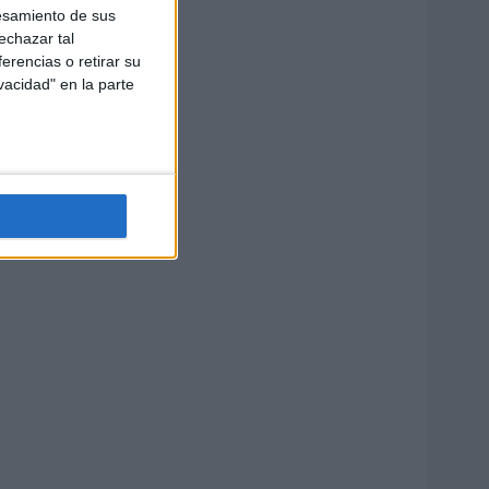
esamiento de sus
echazar tal
erencias o retirar su
vacidad" en la parte