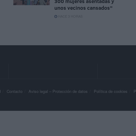
300 mujeres asentadas y
unos vecinos cansados”
HACE 3 HORAS
d
Contacto
Aviso legal – Protección de datos
Política de cookies
P