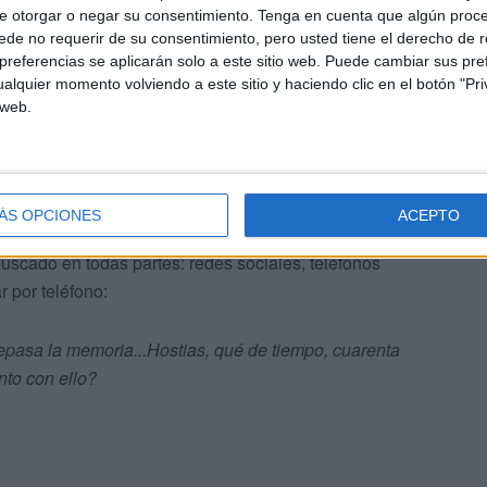
e otorgar o negar su consentimiento.
Tenga en cuenta que algún proc
de no requerir de su consentimiento, pero usted tiene el derecho de r
referencias se aplicarán solo a este sitio web. Puede cambiar sus pref
alquier momento volviendo a este sitio y haciendo clic en el botón "Pri
 web.
nos prisa para no llegar tarde.
ÁS OPCIONES
ACEPTO
scado en todas partes: redes sociales, teléfonos
r por teléfono:
repasa la memoria...Hostias, qué de tiempo, cuarenta
nto con ello?