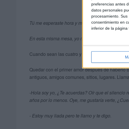
preferencias antes d
datos personales pue
procesamiento. Sus p
Tú me esperaste hora y media
consentimiento en cu
inferior de la página
En esta misma mesa, yo me retrasé
Cuando sean las cuatro y diez tendremos que dar
M
Quedar con el primer amor después de haberlo bu
antiguos, amigos comunes, sitios, lugares. Llama
-Hola soy yo, ¿Te acuerdas? Oír que el silencio 
años por lo menos. Oye, me gustaría verte, ¿Cue
- Estoy muy liada pero te llamo y te digo.