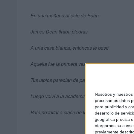
En una mañana al este de Edén
James Dean tiraba piedras
A una casa blanca, entonces te besé
Aquella fue la primera vez y
Tus labios parecían de papel
Nosotros y nuestro
Luego volví a la academia
procesamos datos per
para publicidad y co
Para no faltar a clase de francés
desarrollo de servici
geográfica precisa e 
otorgarnos su conse
previamente descrito