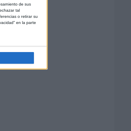
esamiento de sus
echazar tal
erencias o retirar su
vacidad" en la parte