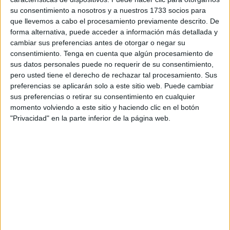
defendido en su intervención la "apuesta" del
su consentimiento a nosotros y a nuestros 1733 socios para
Gobierno por "la cooperación" y la "ayuda al
que llevemos a cabo el procesamiento previamente descrito. De
desarrollo"
de los países de origen y tránsito de los flujos
forma alternativa, puede acceder a información más detallada y
cambiar sus preferencias antes de otorgar o negar su
migratorios, así como la "complejidad de este tema" que,
consentimiento.
Tenga en cuenta que algún procesamiento de
según ha criticado, va más allá de quienes dicen: "a los
sus datos personales puede no requerir de su consentimiento,
irregulares les metemos en un avión y a su país".
pero usted tiene el derecho de rechazar tal procesamiento. Sus
preferencias se aplicarán solo a este sitio web. Puede cambiar
"Esto es un desconocimiento y un populismo barato", ha
sus preferencias o retirar su consentimiento en cualquier
declarado el responsable del Interior, antes de explicar que
momento volviendo a este sitio y haciendo clic en el botón
"Privacidad" en la parte inferior de la página web.
para realizar la devolución el país de destino tiene que
aceptarlo.
"Las soluciones sencillas son muy
peligrosas"
En su explicación ha puesto como ejemplo Senegal y ha
indicado que las remesas de migrantes que llegan de
forma irregular a España desde este país suponen entre el