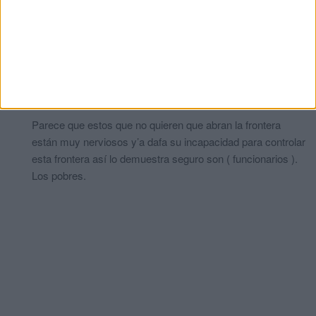
Por favor traduce al castellano pls
Más guetos en Ceuta
comentó:
hace 4 años
¿ Preparados? ¿Listos? Listisimos... ¡ Ceuta ya!
Más guetos en Ceuta.
Jl
comentó:
hace 4 años
Parece que estos que no quieren que abran la frontera
están muy nerviosos y’a dafa su incapacidad para controlar
esta frontera así lo demuestra seguro son ( funcionarios ).
Los pobres.