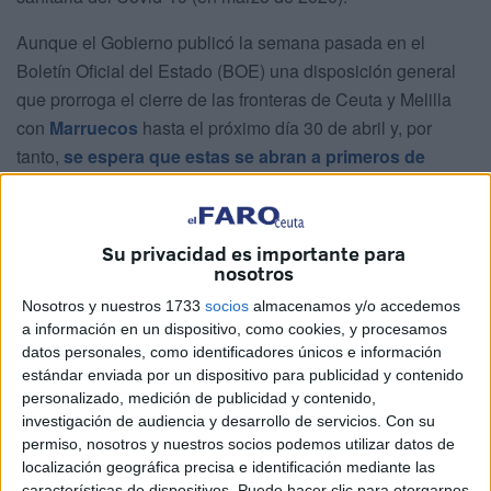
Aunque el Gobierno publicó la semana pasada en el
Boletín Oficial del Estado (BOE) una disposición general
que prorroga el cierre de las fronteras de Ceuta y Melilla
con
Marruecos
hasta el próximo día 30 de abril y, por
tanto,
se espera que estas se abran a primeros de
mayo
, el ministro no ha querido dar fechas precisas al ser
preguntado por este tema durante su participación en los
Desayunos Informativos de Europa Press.
Su privacidad es importante para
nosotros
En concreto, ha indicado que existe un grupo de trabajo
Nosotros y nuestros 1733
socios
almacenamos y/o accedemos
sobre este tema que ya está trabajando en ello y la
a información en un dispositivo, como cookies, y procesamos
apertura se hará bajo los parámetros necesarios para que
datos personales, como identificadores únicos e información
esta sea "gradual" de "común acuerdo entre Marruecos y
estándar enviada por un dispositivo para publicidad y contenido
personalizado, medición de publicidad y contenido,
España" y "siempre garantizando la seguridad y la salud"
investigación de audiencia y desarrollo de servicios.
Con su
del conjunto de los ciudadanos.
permiso, nosotros y nuestros socios podemos utilizar datos de
localización geográfica precisa e identificación mediante las
En general, en materia migratoria,
Grande-Marlaska ha
características de dispositivos. Puede hacer clic para otorgarnos