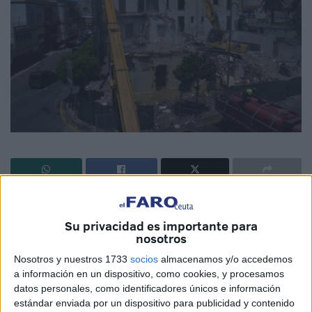
Estaba anunciado. Esta semana se ha iniciado la
demolición del edificio ubicado en Paseo de Colón 15,
Su privacidad es importante para
nosotros
aquel donde estuvo viviendo Franco antes de la
Guerra Civil
. De él solo quedan escombros, después de
Nosotros y nuestros 1733
socios
almacenamos y/o accedemos
que su derribo haya sido autorizado tras ser declarado en
a información en un dispositivo, como cookies, y procesamos
datos personales, como identificadores únicos e información
estado de ruina. Estas actuaciones han llevado a que se
estándar enviada por un dispositivo para publicidad y contenido
corte la carretera a la circulación por uno de los tramos.