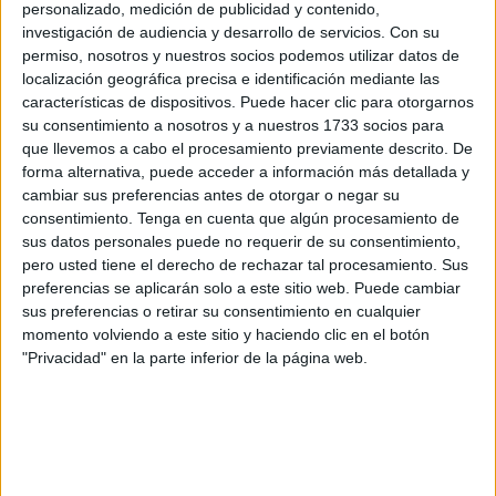
personalizado, medición de publicidad y contenido,
investigación de audiencia y desarrollo de servicios.
Con su
Es lo que tiene Ceuta. Que los edificios van
permiso, nosotros y nuestros socios podemos utilizar datos de
desapareciendo llevándose con ellos esa intrahistoria que
localización geográfica precisa e identificación mediante las
tan solo quedará recogida en los libros. No cabe la
características de dispositivos. Puede hacer clic para otorgarnos
su consentimiento a nosotros y a nuestros 1733 socios para
rehabilitación, tampoco se ha propuesto otro tipo de
que llevemos a cabo el procesamiento previamente descrito. De
alternativas… así que las máquinas se han encargado de
forma alternativa, puede acceder a información más detallada y
hacer desaparecer el lugar en donde seguramente el
cambiar sus preferencias antes de otorgar o negar su
general Francisco Franco “estuvo viviendo cuando en
consentimiento.
Tenga en cuenta que algún procesamiento de
sus datos personales puede no requerir de su consentimiento,
marzo de 1935 fue destinado a Ceuta como jefe del
pero usted tiene el derecho de rechazar tal procesamiento. Sus
Estado Mayor, y no como algunas veces se ha dicho en el
preferencias se aplicarán solo a este sitio web. Puede cambiar
edificio del actual Museo del Revellín”.
sus preferencias o retirar su consentimiento en cualquier
momento volviendo a este sitio y haciendo clic en el botón
Así lo recordaba el investigador Francisco
Sánchez
"Privacidad" en la parte inferior de la página web.
Montoya
a este periódico situando este edificio, ahora
reducido a escombros, como el que servía para el
alojamiento de Franco a tan solo un año del alzamiento
nacional. Sánchez Montoya recuerda que el futuro
caudillo, antes de ponerse al mando de los sublevados,