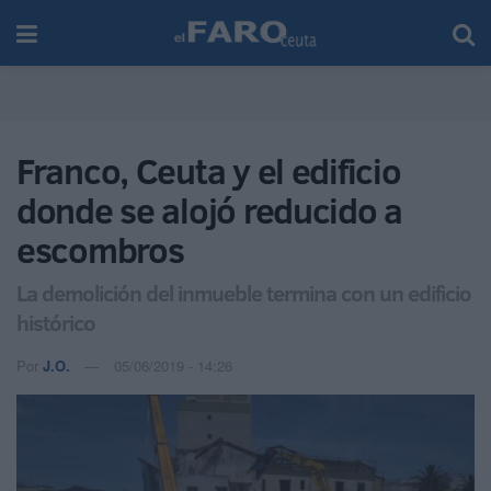
Franco, Ceuta y el edificio
donde se alojó reducido a
escombros
La demolición del inmueble termina con un edificio
histórico
Por
J.O.
05/06/2019 - 14:26