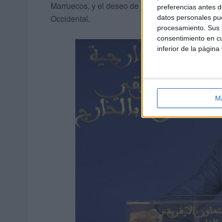
Marruecos, y el deseo de Rabat de que París se 
preferencias antes d
Occidental.
datos personales pue
procesamiento. Sus p
consentimiento en cu
inferior de la página
M