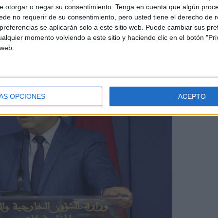
posicione más a su favor en la cuestión del Sáhara
e otorgar o negar su consentimiento.
Tenga en cuenta que algún proc
de no requerir de su consentimiento, pero usted tiene el derecho de r
referencias se aplicarán solo a este sitio web. Puede cambiar sus pref
alquier momento volviendo a este sitio y haciendo clic en el botón "Pri
 web.
ÁS OPCIONES
ACEPTO