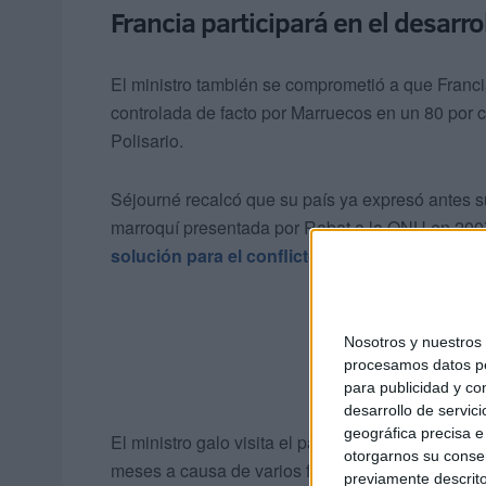
Francia participará en el desarro
El ministro también se comprometió a que Francia
controlada de facto por Marruecos en un 80 por c
Polisario.
Séjourné recalcó que su país ya expresó antes 
marroquí presentada por Rabat a la ONU en 20
solución para el conflicto
.
Nosotros y nuestro
procesamos datos per
para publicidad y co
desarrollo de servici
geográfica precisa e 
El ministro galo visita el país magrebí para estrec
otorgarnos su conse
meses a causa de varios factores, entre ellos el 
previamente descrito