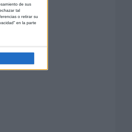
esamiento de sus
echazar tal
erencias o retirar su
vacidad" en la parte