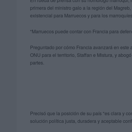
En rueda de prensa con su homólogo marroquí, Na
primera del ministro galo a la región del Magreb
existencial para Marruecos y para los marroquíes
"Marruecos puede contar con Francia para defend
Preguntado por cómo Francia avanzará en este as
ONU para el territorio, Staffan e Mistura, y abo
partes.
Precisó que la posición de su país "es clara y c
solución política justa, duradera y aceptable co