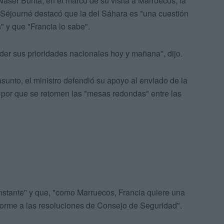
ser Burita, en el marco de su visita a Marruecos, la
, Séjourné destacó que la del Sáhara es "una cuestión
" y que "Francia lo sabe".
er sus prioridades nacionales hoy y mañana", dijo.
unto, el ministro defendió su apoyo al enviado de la
gó por que se retomen las "mesas redondas" entre las
onstante" y que, "como Marruecos, Francia quiere una
nforme a las resoluciones de Consejo de Seguridad".