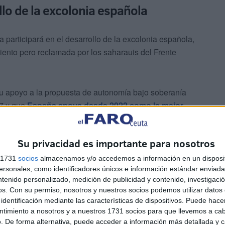
llo de la excolonia española
 participará en el desarrollo de la excolonia española,
iento pero reclamada por los saharauis del Frente
su apoyo a la propuesta de autonomía bajo soberanía
07 y que
España apoya desde 2022 como la mejor
Su privacidad es importante para nosotros
s 1731
socios
almacenamos y/o accedemos a información en un disposit
sonales, como identificadores únicos e información estándar enviada 
ntenido personalizado, medición de publicidad y contenido, investigaci
os.
Con su permiso, nosotros y nuestros socios podemos utilizar datos 
identificación mediante las características de dispositivos. Puede hacer
har relaciones tras el alejamiento bilateral de los últimos
ntimiento a nosotros y a nuestros 1731 socios para que llevemos a ca
acercamiento de Francia a Argelia, rival regional de
. De forma alternativa, puede acceder a información más detallada y 