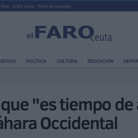
 Roja
COPE Ceuta
Portal del suscriptor
USTICIA
POLÍTICA
CULTURA
EDUCACIÓN
DEPO
 que "es tiempo de 
áhara Occidental