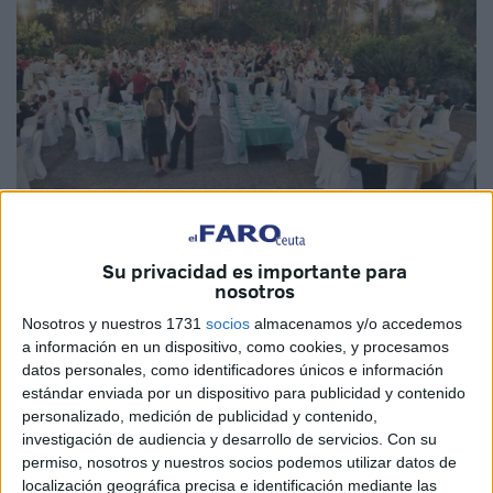
Imagen de archivo
Su privacidad es importante para
nosotros
Nosotros y nuestros 1731
socios
almacenamos y/o accedemos
a información en un dispositivo, como cookies, y procesamos
Debido a la suma de casos de
coronavirus
que se han
datos personales, como identificadores únicos e información
visto incrementados durante la época estival en nuestro
estándar enviada por un dispositivo para publicidad y contenido
personalizado, medición de publicidad y contenido,
país, el Gobierno central con el apoyo de las Consejerías
investigación de audiencia y desarrollo de servicios.
Con su
de
Sanidad
de las distintas Comunidades Autónomas
permiso, nosotros y nuestros socios podemos utilizar datos de
decidió tener que autorizar cualquier evento, acto o
localización geográfica precisa e identificación mediante las