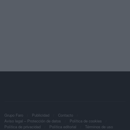
Grupo Faro
Publicidad
Contacto
Aviso legal – Protección de datos
Política de cookies
Política de privacidad
Política editorial
Términos de uso