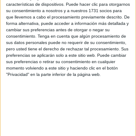
actividades que contará con la participación de 50 o más
características de dispositivos. Puede hacer clic para otorgarnos
su consentimiento a nosotros y a nuestros 1731 socios para
asistentes. Por ello, nuestra ciudad ha habilitado el correo
que llevemos a cabo el procesamiento previamente descrito. De
sanidadprevención@ceuta.es para que los organizadores
forma alternativa, puede acceder a información más detallada y
y promotores de estos eventos envíen el preceptivo plan
cambiar sus preferencias antes de otorgar o negar su
de contingencia, en el que se deberá incluir una carta
consentimiento.
Tenga en cuenta que algún procesamiento de
sus datos personales puede no requerir de su consentimiento,
justificativa del acto social donde figure lugar de su
pero usted tiene el derecho de rechazar tal procesamiento. Sus
realización, día y hora, listado de los asistentes, así como
preferencias se aplicarán solo a este sitio web. Puede cambiar
cualquier otro aspecto considerado de relevancia sanitaria.
sus preferencias o retirar su consentimiento en cualquier
Este plan será igualmente autorizado previamente por la
momento volviendo a este sitio y haciendo clic en el botón
"Privacidad" en la parte inferior de la página web.
autoridad sanitaria, si no no podrá llevarse a cabo.
La Consejería hará una evaluación del riesgo, según lo
previsto en el documento ‘Recomendaciones para eventos
y actividades multitudinarias en el contexto de nueva
normalidad por coronavirus en España’, acordado en la
Comisión de Salud Pública del Consejo Interterritorial del
Sistema Nacional de Salud celebrado el pasado día 14 de
agosto.