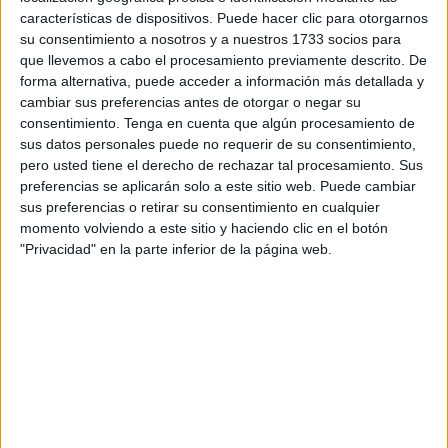
expresión en el contento.
características de dispositivos. Puede hacer clic para otorgarnos
su consentimiento a nosotros y a nuestros 1733 socios para
Así, para cuidar la salud mental debemos propiciar y
que llevemos a cabo el procesamiento previamente descrito. De
cultivar todos los condicionantes que nos lleven a una
forma alternativa, puede acceder a información más detallada y
situación de contento. Esta mescolanza podrá aplicarse
cambiar sus preferencias antes de otorgar o negar su
como fórmula terapéutica.
consentimiento.
Tenga en cuenta que algún procesamiento de
sus datos personales puede no requerir de su consentimiento,
Distinguimos varios tipos de condiciones que afectarán
pero usted tiene el derecho de rechazar tal procesamiento. Sus
preferencias se aplicarán solo a este sitio web. Puede cambiar
directamente la constante de salud mental. En primer
sus preferencias o retirar su consentimiento en cualquier
término, la salud mental tiene que ver con la química
momento volviendo a este sitio y haciendo clic en el botón
cerebral, y es claro que los fármacos pueden corregir las
"Privacidad" en la parte inferior de la página web.
alteraciones fisiológicas como la ansiedad, la depresión, o
la falta de sueño. También pueden devolvernos a una
percepción común de la realidad, actuando sobre ideas
delirantes.
Sin embargo, sería un error de inexactitud ceñir la salud
mental a una función orgánica. Por lo que, para dibujar los
contornos de la salud mental tenemos que abrirnos a otras