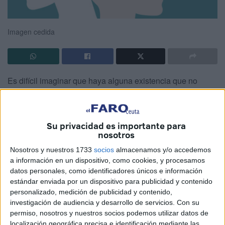
Imagen cedida
Es difícil imaginar que haya alguna existencia que no
tenga una forma, y que no ocupe un lugar. Entonces ¿cuál
es la forma que adopta la salud mental?
Su privacidad es importante para
Sería bueno adivinar esta pregunta, ya que así podremos
nosotros
reconocer si todo está en orden en nuestro interior, y
Nosotros y nuestros 1733
socios
almacenamos y/o accedemos
además tendremos un referente hacia el que dirigir
a información en un dispositivo, como cookies, y procesamos
nuestros pasos.
datos personales, como identificadores únicos e información
estándar enviada por un dispositivo para publicidad y contenido
Hemos dicho muchas veces que los problemas de salud
personalizado, medición de publicidad y contenido,
mental son una experiencia de sufrimiento, por lo que es
investigación de audiencia y desarrollo de servicios.
Con su
justo deducir que el disfrute de salud mental tendrá su
permiso, nosotros y nuestros socios podemos utilizar datos de
localización geográfica precisa e identificación mediante las