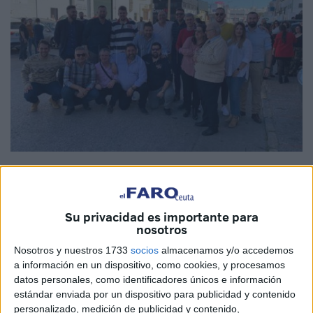
Cedidas
Su privacidad es importante para
nosotros
Inmersos en la Cuaresma empiezan a celebrarse
Nosotros y nuestros 1733
socios
almacenamos y/o accedemos
diferentes actos de índole cofrade para empezar a arrancar
a información en un dispositivo, como cookies, y procesamos
con los primeros preparativos de cara a la Semana Santa
datos personales, como identificadores únicos e información
que se llevará a cabo en el mes de abril.
estándar enviada por un dispositivo para publicidad y contenido
personalizado, medición de publicidad y contenido,