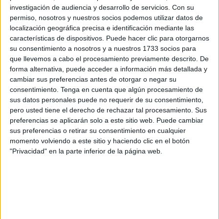
En este caso la hermandad de la
Flagelación
viajó hasta
investigación de audiencia y desarrollo de servicios.
Con su
la localidad gaditana de San Fernando tras una invitación
permiso, nosotros y nuestros socios podemos utilizar datos de
localización geográfica precisa e identificación mediante las
de la Banda de Cornetas y Tambores Jesús del
características de dispositivos. Puede hacer clic para otorgarnos
Despojado. Este agradecimiento llega porque es la banda
su consentimiento a nosotros y a nuestros 1733 socios para
que acompaña al cristo de la Flagelación por las calles de
que llevemos a cabo el procesamiento previamente descrito. De
la ciudad desde hace cinco años. Cabe destacar que esta
forma alternativa, puede acceder a información más detallada y
cambiar sus preferencias antes de otorgar o negar su
orquesta musical tiene una gran demanda dentro de la
consentimiento.
Tenga en cuenta que algún procesamiento de
Semana Mayor por lo que es un privilegio contar cada año
sus datos personales puede no requerir de su consentimiento,
con ella en Ceuta.
pero usted tiene el derecho de rechazar tal procesamiento. Sus
preferencias se aplicarán solo a este sitio web. Puede cambiar
sus preferencias o retirar su consentimiento en cualquier
momento volviendo a este sitio y haciendo clic en el botón
"Privacidad" en la parte inferior de la página web.