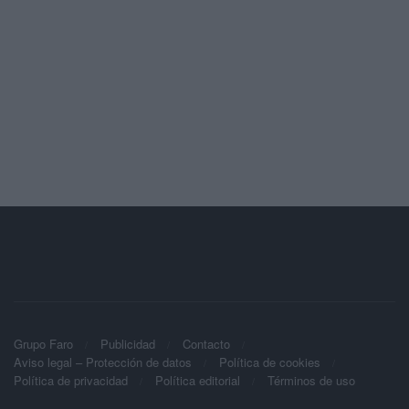
Grupo Faro
Publicidad
Contacto
Aviso legal – Protección de datos
Política de cookies
Política de privacidad
Política editorial
Términos de uso