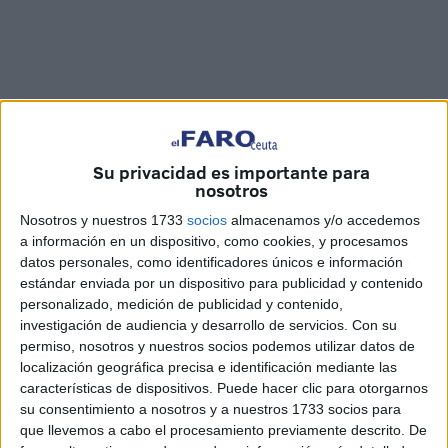
Su privacidad es importante para
nosotros
Nosotros y nuestros 1733
socios
almacenamos y/o accedemos
a información en un dispositivo, como cookies, y procesamos
Imágenes: Antonio Sastre
datos personales, como identificadores únicos e información
estándar enviada por un dispositivo para publicidad y contenido
personalizado, medición de publicidad y contenido,
investigación de audiencia y desarrollo de servicios.
Con su
permiso, nosotros y nuestros socios podemos utilizar datos de
Venir a Ceuta siempre es una oportunidad de conocer
localización geográfica precisa e identificación mediante las
nuevas culturas. Y para ello son vitales
las navieras que
características de dispositivos. Puede hacer clic para otorgarnos
hacen la línea del Estrecho que diariamente conectan
su consentimiento a nosotros y a nuestros 1733 socios para
que llevemos a cabo el procesamiento previamente descrito. De
Ceuta con Algeciras
. Además de en las propias