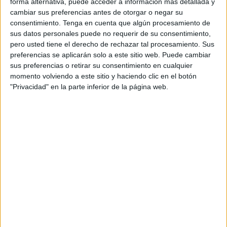
forma alternativa, puede acceder a información más detallada y
compañías de barco y las agencias de viaje, también
cambiar sus preferencias antes de otorgar o negar su
existen otros lugares donde comprar los billetes para los
consentimiento.
Tenga en cuenta que algún procesamiento de
viajes en ferry. Una de ellos es 'Portal Ferry', cuyos
sus datos personales puede no requerir de su consentimiento,
pero usted tiene el derecho de rechazar tal procesamiento. Sus
propietarios se han acercado al stand de nuestra ciudad
preferencias se aplicarán solo a este sitio web. Puede cambiar
en
FITUR
.
sus preferencias o retirar su consentimiento en cualquier
momento volviendo a este sitio y haciendo clic en el botón
Iván Bejar y Rafael Cortón han destacado el gran
"Privacidad" en la parte inferior de la página web.
crecimiento que han tenido en los últimos tiempos con un
portal que ofrece también los billetes de barco de Ceuta a
Algeciras. "Cada año vamos mejor y estamos teniendo
más aceptación, sobre todo por parte del público caballa,
que es al que tenemos que dar las gracias", han
comentado los dos propietarios.
Ambos han explicado que el tipo de cliente que tienen es
"variado" aunque "siempre la mayoría de las veces son
residentes ceutíes", a los que hay que sumar "el turista que
se aprovecha de la oferta de los fines de semana". Por