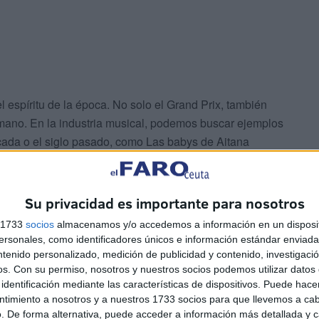
el espíritu de la época. No solo el Grand Prix, también
ano. En la industria musical, podemos buscar ejemplos
cada o el siglo pasado, como Las babys de Aitana
ca de Abraham Mateo (versión de Maniac de Michael
e de El violinista en tu tejado de Melendi).
Su privacidad es importante para nosotros
s 1733
socios
almacenamos y/o accedemos a información en un disposit
sonales, como identificadores únicos e información estándar enviada 
ntenido personalizado, medición de publicidad y contenido, investigaci
os.
Con su permiso, nosotros y nuestros socios podemos utilizar datos 
identificación mediante las características de dispositivos. Puede hacer
ntimiento a nosotros y a nuestros 1733 socios para que llevemos a ca
. De forma alternativa, puede acceder a información más detallada y 