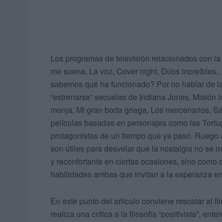
Los programas de televisión relacionados con l
me suena, La voz, Cover night, Dúos increíbles…
sabemos qué ha funcionado? Por no hablar de la c
“estrenarse” secuelas de Indiana Jones, Misión 
monja, Mi gran boda griega, Los mercenarios, 
películas basadas en personajes como las Tortu
protagonistas de un tiempo que ya pasó. Ruego a
son útiles para desvelar que la nostalgia no se m
y reconfortante en ciertas ocasiones, sino como d
habilidades ambas que invitan a la esperanza en 
En este punto del artículo conviene rescatar al 
realiza una crítica a la filosofía “positivista”, e