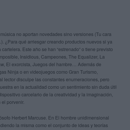
a música no aportan novedades sino versiones (Tu cara
). ¿Para qué arriesgar creando productos nuevos si ya
artelera. Este año se han “estrenado” o tiene previsto
imposible, Insidious, Campeones, The Equalizer, La
Saw, El exorcista, Juegos del hambre… Además de
gas Ninja o en videojuegos como Gran Turismo,
l lector disculpe las constantes enumeraciones, pero
uestra en la actualidad como un sentimiento sin duda útil
ispositivo carcelario de la creatividad y la imaginación,
el porvenir.
filósofo Herbert Marcuse. En El hombre unidimensional
ntendiendo la misma como el conjunto de ideas y teorías