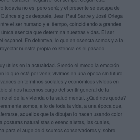
ro todavía no es, pero será; y el presente se escapa de
 Quince siglos después, Jean Paul Sartre y José Ortega
entre el ser humano y el tiempo, coincidiendo a grandes
 única esencia que determina nuestras vidas. El ser
el español. En definitiva, lo que en esencia somos y a la
proyectar nuestra propia existencia es el pasado.
y útiles en la actualidad. Siendo el miedo la emoción
n lo que está por venir, vivimos en una época sin futuro.
 avances en términos sociales y económicos vividos en
sable si nos hacemos cargo del sentir general de la
mo el de la vivienda o la salud mental. ¿Qué nos queda?
deramente somos, a lo de toda la vida, a una época que,
aferrarse, aquellos que la dibujan lo hacen usando color
 posturas naturalistas o esencialistas, las cuales,
orma para el auge de discursos conservadores y, sobre