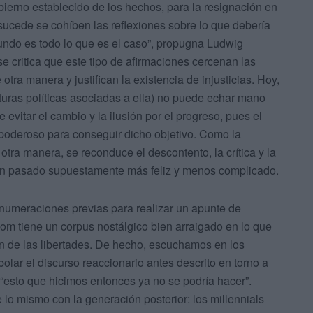
bierno establecido de los hechos, para la resignación en
e sucede se cohíben las reflexiones sobre lo que debería
mundo es todo lo que es el caso”, propugna Ludwig
e critica que este tipo de afirmaciones cercenan las
ra manera y justifican la existencia de injusticias. Hoy,
sturas políticas asociadas a ella) no puede echar mano
vitar el cambio y la ilusión por el progreso, pues el
 poderoso para conseguir dicho objetivo. Como la
tra manera, se reconduce el descontento, la crítica y la
 un pasado supuestamente más feliz y menos complicado.
enumeraciones previas para realizar un apunte de
om tiene un corpus nostálgico bien arraigado en lo que
ón de las libertades. De hecho, escuchamos en los
olar el discurso reaccionario antes descrito en torno a
“esto que hicimos entonces ya no se podría hacer”.
 lo mismo con la generación posterior: los millennials