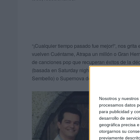
“¡Cualquier tiempo pasado fue mejor!”, nos grita 
vuelven Cuéntame, Atrapa un millón o Gran Herm
de canciones pop que recuperan éxitos de la dé
(basada en Saturday night de Whigfield), Manía
Sembello) o Supernova de Saiko (que incluye part
Nosotros y nuestro
procesamos datos per
para publicidad y co
desarrollo de servici
geográfica precisa e 
otorgarnos su conse
previamente descrito