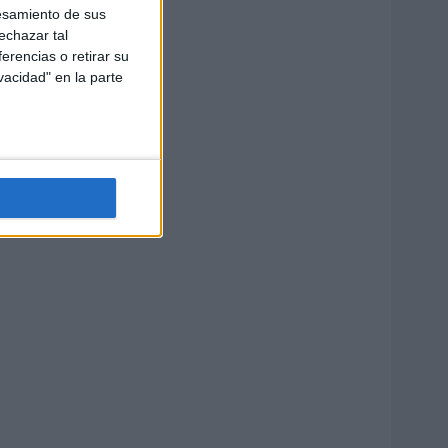
esamiento de sus
echazar tal
erencias o retirar su
vacidad" en la parte