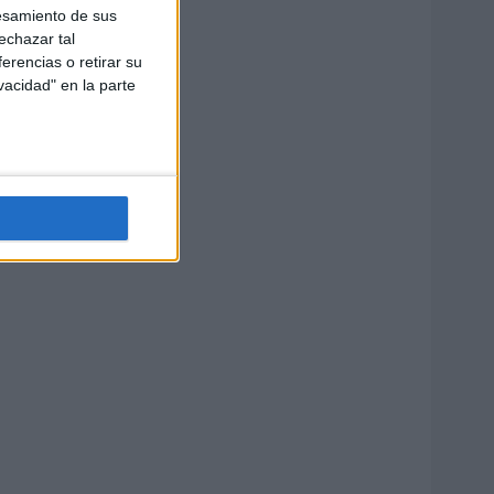
esamiento de sus
echazar tal
erencias o retirar su
vacidad" en la parte