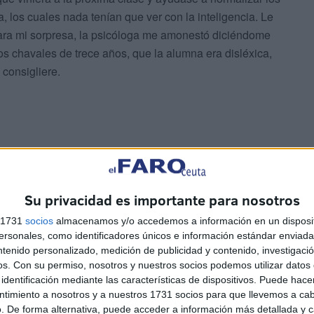
, los cuales nada tenían que ver con la inteligencia. Le
Para mi sorpresa, la psicóloga me amonestó diciéndome
s chavales de trece años, que la alumna era disléxica,
 consigliere.
Su privacidad es importante para nosotros
entí que necesitaba más formación. El máster de profesora
s 1731
socios
almacenamos y/o accedemos a información en un disposit
as para atender la diversidad. Los conocimientos
sonales, como identificadores únicos e información estándar enviada 
repara para la compleja realidad. Aprendes la profesión
ntenido personalizado, medición de publicidad y contenido, investigaci
os.
Con su permiso, nosotros y nuestros socios podemos utilizar datos 
 investigando y preguntando a otros colegas, y en
identificación mediante las características de dispositivos. Puede hacer
s, psicólogos especializados en educación u
ntimiento a nosotros y a nuestros 1731 socios para que llevemos a ca
. De forma alternativa, puede acceder a información más detallada y 