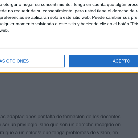
e otorgar o negar su consentimiento.
Tenga en cuenta que algún proc
de no requerir de su consentimiento, pero usted tiene el derecho de r
Mallorca. Nos encontramos por primera vez en persona.
referencias se aplicarán solo a este sitio web. Puede cambiar sus pref
illerato. Cuando Marc me dijo que era disléxico y
alquier momento volviendo a este sitio y haciendo clic en el botón "Pri
acían los profesores. Casualmente, su profesora de
 web.
. No le dejaba entregar los trabajos en soporte
 tampoco podía examinarse oralmente y sus materiales eran
su docente, no tenía en cuenta el DUA (Diseño Universal
iversidad, lo mejor es tener una metodología útil para
ÁS OPCIONES
ACEPTO
as adaptaciones por falta de formación de los docentes.
e ser un privilegio, sino que son un derecho recogido en
era que a un chico/a que tenga problemas de visión, en