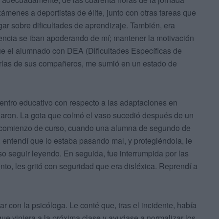
xámenes a deportistas de élite, junto con otras tareas que
ar sobre dificultades de aprendizaje. También, era
encia se iban apoderando de mí; mantener la motivación
ue el alumnado con DEA (Dificultades Específicas de
 burlas de sus compañeros, me sumió en un estado de
entro educativo con respecto a las adaptaciones en
zaron. La gota que colmó el vaso sucedió después de un
l comienzo de curso, cuando una alumna de segundo de
d, entendí que lo estaba pasando mal, y protegiéndola, le
o seguir leyendo. En seguida, fue interrumpida por las
o, les gritó con seguridad que era disléxica. Reprendí a
 con la psicóloga. Le conté que, tras el incidente, había
 que viniera a la próxima clase y ayudase a normalizar los