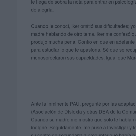
le llega de sobra la nota para entrar en psicologí
de alegría.
Cuando le conocí, Iker omitió sus dificultades; 
madre hablando de otro tema. Iker me confesó q
produjo mucha pena. Confío en que en adelante o
para estudiar lo que le apasiona. Sé que se recu
menospreciaron sus capacidades. Igual que Mar
Ante la inminente PAU, pregunté por las adapt
(Asociación de Dislexia y otras DEA de la Comun
Cuando su madre me mostró que solo le habían
indigné. Seguidamente, me puse a investigar y le
su centro de secundaria a preguntar qué había 