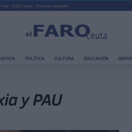
 Roja
COPE Ceuta
Portal del suscriptor
USTICIA
POLÍTICA
CULTURA
EDUCACIÓN
DEPO
exia y PAU