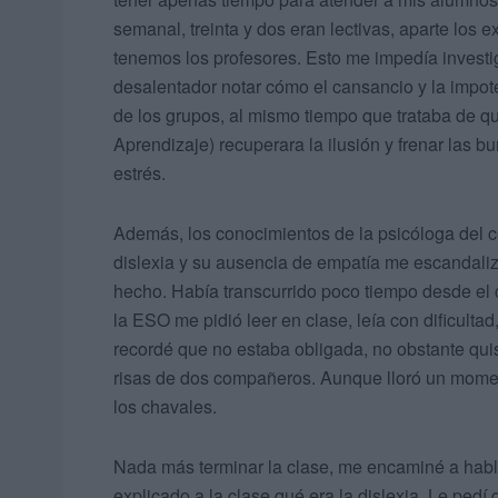
semanal, treinta y dos eran lectivas, aparte los e
tenemos los profesores. Esto me impedía investig
desalentador notar cómo el cansancio y la impot
de los grupos, al mismo tiempo que trataba de q
Aprendizaje) recuperara la ilusión y frenar las
estrés.
Además, los conocimientos de la psicóloga del c
dislexia y su ausencia de empatía me escandali
hecho. Había transcurrido poco tiempo desde e
la ESO me pidió leer en clase, leía con dificulta
recordé que no estaba obligada, no obstante quis
risas de dos compañeros. Aunque lloró un moment
los chavales.
Nada más terminar la clase, me encaminé a hablar
explicado a la clase qué era la dislexia. Le pedí