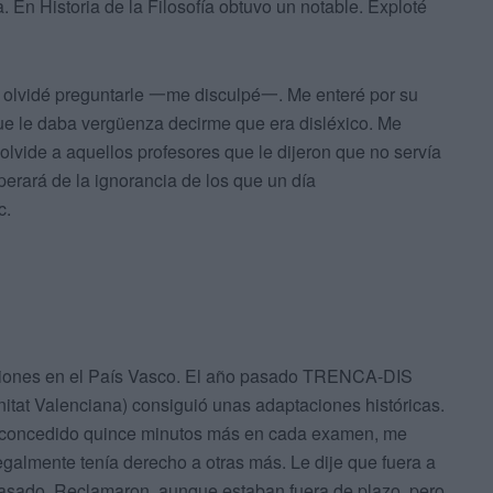
a. En Historia de la Filosofía obtuvo un notable. Exploté
yo olvidé preguntarle 一me disculpé一. Me enteré por su
ue le daba vergüenza decirme que era disléxico. Me
lvide a aquellos profesores que le dijeron que no servía
perará de la ignorancia de los que un día
c.
aciones en el País Vasco. El año pasado TRENCA-DIS
itat Valenciana) consiguió unas adaptaciones históricas.
 concedido quince minutos más en cada examen, me
galmente tenía derecho a otras más. Le dije que fuera a
pasado. Reclamaron, aunque estaban fuera de plazo, pero