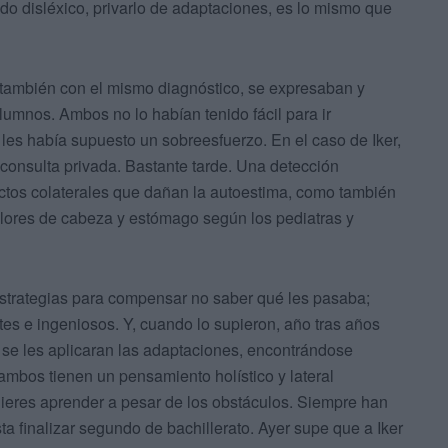
ado disléxico, privarlo de adaptaciones, es lo mismo que
, también con el mismo diagnóstico, se expresaban y
umnos. Ambos no lo habían tenido fácil para ir
 les había supuesto un sobreesfuerzo. En el caso de Iker,
 consulta privada. Bastante tarde. Una detección
ectos colaterales que dañan la autoestima, como también
olores de cabeza y estómago según los pediatras y
 estrategias para compensar no saber qué les pasaba;
tes e ingeniosos. Y, cuando lo supieron, año tras años
 se les aplicaran las adaptaciones, encontrándose
ambos tienen un pensamiento holístico y lateral
ieres aprender a pesar de los obstáculos. Siempre han
sta finalizar segundo de bachillerato. Ayer supe que a Iker