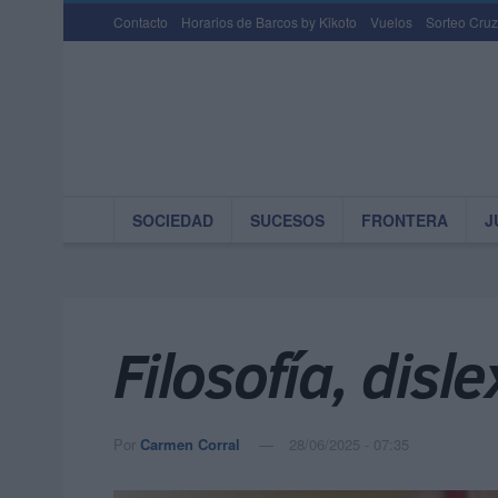
Contacto
Horarios de Barcos by Kikoto
Vuelos
Sorteo Cruz
SOCIEDAD
SUCESOS
FRONTERA
J
Filosofía, disl
Por
Carmen Corral
28/06/2025 - 07:35