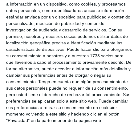
a información en un dispositivo, como cookies, y procesamos
conociéndose; los veteranos, reencontrándose. A base de
datos personales, como identificadores únicos e información
rondos y toques de balón ha comenzado una mañana de
estándar enviada por un dispositivo para publicidad y contenido
mucho trabajo con un equipo centrado en lograr grandes
personalizado, medición de publicidad y contenido,
cosas en un futuro inmediato.
investigación de audiencia y desarrollo de servicios.
Con su
permiso, nosotros y nuestros socios podemos utilizar datos de
Se presenta una temporada muy dura para un equipo que,
localización geográfica precisa e identificación mediante las
características de dispositivos. Puede hacer clic para otorgarnos
esta temporada, estará dirigido por
David Álvarez
su consentimiento a nosotros y a nuestros 1733 socios para
'Polaco'
. Con los descensos consumados del filial del
que llevemos a cabo el procesamiento previamente descrito. De
Cádiz CF y
Real Balompédica Linense
, va a ser un año
forma alternativa, puede acceder a información más detallada y
muy complicado y competido para las aspiraciones del
cambiar sus preferencias antes de otorgar o negar su
consentimiento.
Tenga en cuenta que algún procesamiento de
conjunto caballa.
sus datos personales puede no requerir de su consentimiento,
pero usted tiene el derecho de rechazar tal procesamiento. Sus
La
Dirección Deportiva
se puso manos a la obra nada
preferencias se aplicarán solo a este sitio web. Puede cambiar
más terminar el pasado curso para confeccionar una
sus preferencias o retirar su consentimiento en cualquier
plantilla preparada para no pasar apuros en la
momento volviendo a este sitio y haciendo clic en el botón
categoría
, incluso poder aspirar a algo más.
"Privacidad" en la parte inferior de la página web.
Polaco, la apuesta del club