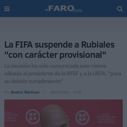
La FIFA suspende a Rubiales
"con carácter provisional"
La decisión ha sido comunicada este mismo
sábado al presidente de la RFEF y a la UEFA, "para
su debido cumplimiento"
Por
Beatriz Martínez
26/08/2023 - 14:59