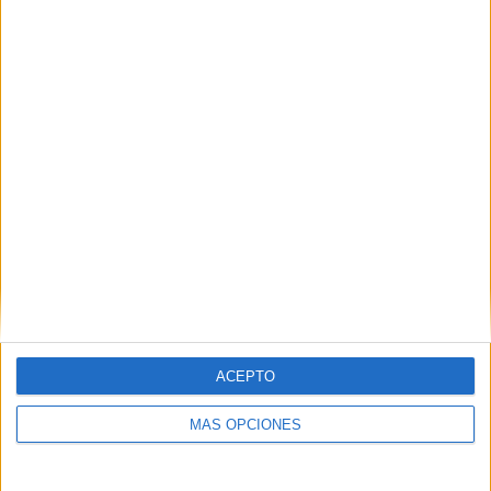
Related
Posts
Derrota en el primer test de
pretemporada del Ceuta B (2-0)
HACE 13 HORAS
El Imperio AD Ceuta renueva a Alejandro
Rodríguez
HACE 14 HORAS
Así serán los partidos del Ceuta esta
temporada: se confirman las nuevas
reglas
HACE 14 HORAS
ACEPTO
La AD Ceuta B trabaja ya pensando en la
siguiente temporada
MÁS OPCIONES
HACE 14 HORAS
Ramia Maimón renueva con el BM