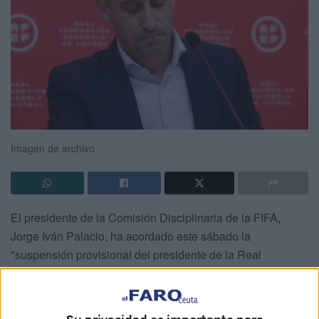
Imagen de archivo
El presidente de la Comisión Disciplinaria de la FIFA,
Jorge Iván Palacio, ha acordado este sábado la
"suspensión provisional del presidente de la Real
Federación Española de Fútbol, Luis Rubiales, de toda
actividad relacionada
con el fútbol
a nivel nacional e
internacional". Esto tras una serie de pronunciamientos