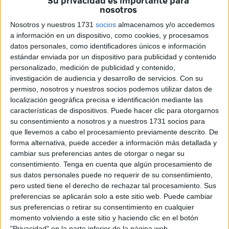
Su privacidad es importante para
entre los que también se incluyeron declaraciones desde
nosotros
Ceuta.
Nosotros y nuestros 1731
socios
almacenamos y/o accedemos
a información en un dispositivo, como cookies, y procesamos
Sobre la decisión que se ha dado a conocer a través de un
datos personales, como identificadores únicos e información
comunicado emitido por el máximo organismo del fútbol
estándar enviada por un dispositivo para publicidad y contenido
mundial: "Esta suspensión, que será efectiva desde el día
personalizado, medición de publicidad y contenido,
investigación de audiencia y desarrollo de servicios.
Con su
de hoy, se extiende por un periodo inicial de noventa días
permiso, nosotros y nuestros socios podemos utilizar datos de
y en tanto en cuanto se tramita el procedimiento
localización geográfica precisa e identificación mediante las
disciplinario abierto por esta Comisión Disciplinaria contra
características de dispositivos. Puede hacer clic para otorgarnos
el Sr. Luis Rubiales el pasado jueves 24 de agosto".
su consentimiento a nosotros y a nuestros 1731 socios para
que llevemos a cabo el procesamiento previamente descrito. De
Esto ha ocurrido transcurrido apenas un día desde que el
forma alternativa, puede acceder a información más detallada y
cambiar sus preferencias antes de otorgar o negar su
presidente de la Federación anunciara en la Asamblea
consentimiento.
Tenga en cuenta que algún procesamiento de
General Ordinaria, que no iba a dimitir, argumentando que
sus datos personales puede no requerir de su consentimiento,
lo que ocurrió fue un "beso espontáneo, mutuo, eufórico y
pero usted tiene el derecho de rechazar tal procesamiento. Sus
consentido", unas aseveraciones que fueron desmentidas
preferencias se aplicarán solo a este sitio web. Puede cambiar
sus preferencias o retirar su consentimiento en cualquier
por la futbolista posteriormente.
momento volviendo a este sitio y haciendo clic en el botón
"Privacidad" en la parte inferior de la página web.