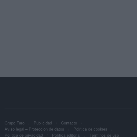
Grupo Faro
Publicidad
Contacto
Aviso legal – Protección de datos
Política de cookies
Política de privacidad
Política editorial
Términos de uso