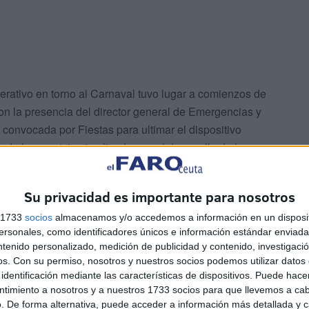
erativo en torno al Carnaval tuvo lugar a comienzos de
on la presencia del director general de Emergencias y
n convocada por Fiestas para ultimar el dispositivo
 de los servicios implicados en el desarrollo de los
oncerniente a la Gran Cabalgata, la de mayor envergadura
nas que participan.
Su privacidad es importante para nosotros
s 1733
socios
almacenamos y/o accedemos a información en un disposit
sonales, como identificadores únicos e información estándar enviada 
ntenido personalizado, medición de publicidad y contenido, investigaci
os.
Con su permiso, nosotros y nuestros socios podemos utilizar datos 
identificación mediante las características de dispositivos. Puede hacer
ntimiento a nosotros y a nuestros 1733 socios para que llevemos a ca
tiva como en la cabalgata de Reyes
. De forma alternativa, puede acceder a información más detallada y 