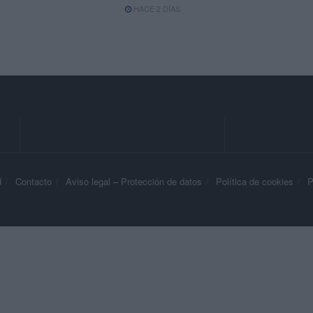
HACE 2 DÍAS
d
Contacto
Aviso legal – Protección de datos
Política de cookies
P