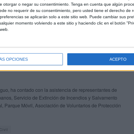
e otorgar o negar su consentimiento.
Tenga en cuenta que algún proc
de no requerir de su consentimiento, pero usted tiene el derecho de r
 de Reyes, la Ciudad volverá a constituir para ese
referencias se aplicarán solo a este sitio web. Puede cambiar sus pref
Cooperativa, lo que permitirá un seguimiento a tiempo
alquier momento volviendo a este sitio y haciendo clic en el botón "Pri
 web.
ropósito de que cualquier tipo de incidencia que pudiera
ápida y eficaz.
ÁS OPCIONES
ACEPTO
iguo, ha contado con la asistencia de representantes de
banos, Servicio de Extinción de Incendios y Salvamento
al, Parque Móvil, Asociación de Voluntarios de Protección
Civil