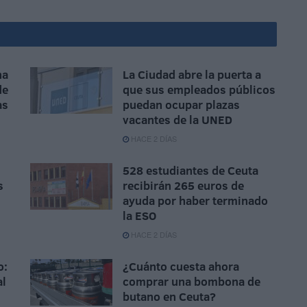
na
La Ciudad abre la puerta a
de
que sus empleados públicos
as
puedan ocupar plazas
vacantes de la UNED
HACE 2 DÍAS
528 estudiantes de Ceuta
s
recibirán 265 euros de
ayuda por haber terminado
la ESO
HACE 2 DÍAS
o:
¿Cuánto cuesta ahora
al
comprar una bombona de
butano en Ceuta?