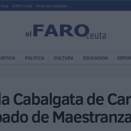
 Roja
COPE Ceuta
Portal del suscriptor
USTICIA
POLÍTICA
CULTURA
EDUCACIÓN
DEPO
 la Cabalgata de Ca
ábado de Maestranz