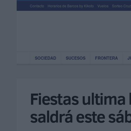
Contacto
Horarios de Barcos by Kikoto
Vuelos
Sorteo Cruz
SOCIEDAD
SUCESOS
FRONTERA
J
Fiestas ultima
saldrá este s