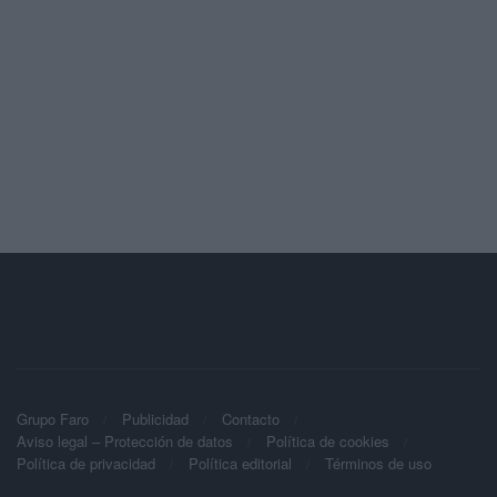
Grupo Faro
Publicidad
Contacto
Aviso legal – Protección de datos
Política de cookies
Política de privacidad
Política editorial
Términos de uso