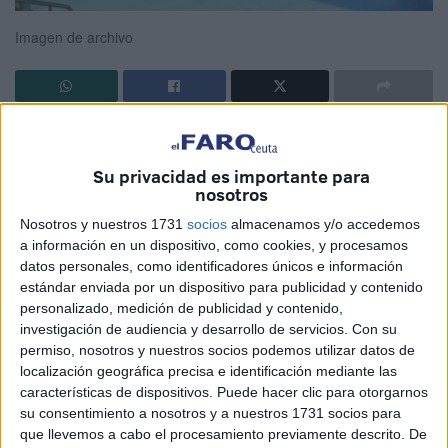
Imagen de archivo
Leyendo 'El Faro de Ceuta' que trinqué encima de la barra
del 'Sindi Bar' mientras miraba de reojo a mi compañero y
Su privacidad es importante para
hacía tiempo para que sacara la cartera, vi que aquella
nosotros
tarde había una gran celebración en el Parque. La
Nosotros y nuestros 1731
socios
almacenamos y/o accedemos
presentación de un proyecto que vendían como la
a información en un dispositivo, como cookies, y procesamos
salvación de la economía local. En cuanto lo leí pensé que
datos personales, como identificadores únicos e información
estándar enviada por un dispositivo para publicidad y contenido
sería más de lo mismo, una chorrada pagada con fondos
personalizado, medición de publicidad y contenido,
europeos que se queda en un titular en boca de algún
investigación de audiencia y desarrollo de servicios.
Con su
señorito para darse publicidad, un baño de masas y seguir
permiso, nosotros y nuestros socios podemos utilizar datos de
levitando.
localización geográfica precisa e identificación mediante las
características de dispositivos. Puede hacer clic para otorgarnos
Pero algo bueno tienen estos actos. Y es que hay comida
su consentimiento a nosotros y a nuestros 1731 socios para
y bebida de gratis, como todo lo que organizan las clases
que llevemos a cabo el procesamiento previamente descrito. De