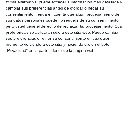
forma alternativa, puede acceder a información más detallada y
más distinguidas de la sociedad con el dinero de otros.
cambiar sus preferencias antes de otorgar o negar su
Entonces comprendí que el destino, de vez en cuando,
consentimiento.
Tenga en cuenta que algún procesamiento de
también se acuerda de los gañoteros. Me iba a colar con el
sus datos personales puede no requerir de su consentimiento,
arte que me caracteriza. Y eso lo sabía hasta el portero.
pero usted tiene el derecho de rechazar tal procesamiento. Sus
preferencias se aplicarán solo a este sitio web. Puede cambiar
No iba a presentarme de cualquier manera. Me puse la
sus preferencias o retirar su consentimiento en cualquier
momento volviendo a este sitio y haciendo clic en el botón
camisa buena debajo del chándal de los Juegos del
"Privacidad" en la parte inferior de la página web.
Estrecho, me calcé la gorra de Viajes Trujillo que guardo
para las ocasiones señaladas y me perfumé con unas
muestras de Victorio & Lucchino que cogí un día en Primor.
Hay quien lo llama falta de vergüenza; yo prefiero definirlo
como economía circular.
Aproveché que un vecino bajaba para el centro y me
pegué a él con una naturalidad casi diplomática. En el
coche me puso a Silvio Rodríguez -si llega a poner a José
Manuel Soto me voy andando-. Mi vecino tenía mucha
malaje pero había que reconocerle el buen gusto.