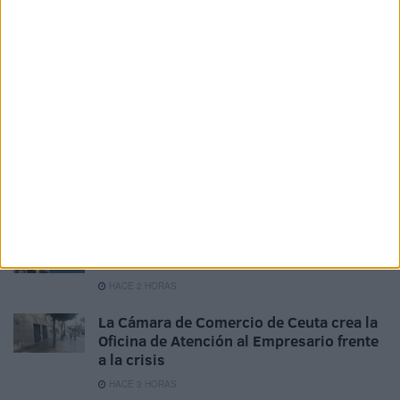
humano que sigue vigente en cada quirófano y sala de
partos del mundo.
Related
Posts
Avanza la instalación de servicios
básicos para inmigrantes: una carpa, luz
y agua
HACE 39 MINUTOS
Persecución de la Guardia Civil a una
moto de agua en un pase de inmigrantes
HACE 2 HORAS
La Cámara de Comercio de Ceuta crea la
Oficina de Atención al Empresario frente
a la crisis
HACE 3 HORAS