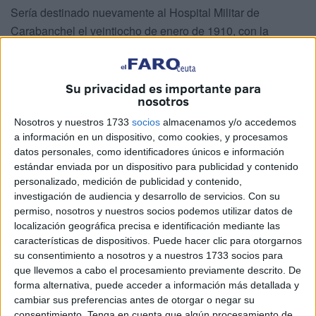
Sería destinado nuevamente al Hospital Militar de
Carabanchel el veintiocho de enero de 1910, con la
experiencia de haber intervenido a heridos en combate.
Por necesidades del servicio, se traslada en comisión al
Hospital Militar de Melilla.
Su privacidad es importante para
nosotros
La situación del Ejército español en África frente a las
Nosotros y nuestros 1733
socios
almacenamos y/o accedemos
kabilas rifeñas, provoca el envío de nuevos contingentes
a información en un dispositivo, como cookies, y procesamos
de hombres para suplir las bajas y reforzar los existentes
datos personales, como identificadores únicos e información
estándar enviada por un dispositivo para publicidad y contenido
durante la Campaña del Kert (1911-1912), entre ellos se
personalizado, medición de publicidad y contenido,
encuentra el Dr. Pagés Miravé.
investigación de audiencia y desarrollo de servicios.
Con su
permiso, nosotros y nuestros socios podemos utilizar datos de
localización geográfica precisa e identificación mediante las
características de dispositivos. Puede hacer clic para otorgarnos
su consentimiento a nosotros y a nuestros 1733 socios para
que llevemos a cabo el procesamiento previamente descrito. De
forma alternativa, puede acceder a información más detallada y
cambiar sus preferencias antes de otorgar o negar su
consentimiento.
Tenga en cuenta que algún procesamiento de