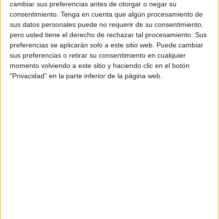
cambiar sus preferencias antes de otorgar o negar su
casa, especialmente entre los niños que la habitaban al
consentimiento.
Tenga en cuenta que algún procesamiento de
ver al
gato
montés.
sus datos personales puede no requerir de su consentimiento,
pero usted tiene el derecho de rechazar tal procesamiento. Sus
La familia se vio sorprendida cuando
el animal intentó
preferencias se aplicarán solo a este sitio web. Puede cambiar
abalanzarse
sobre ellos dentro de una de las habitaciones
sus preferencias o retirar su consentimiento en cualquier
momento volviendo a este sitio y haciendo clic en el botón
a una hora avanzada de la noche.
"Privacidad" en la parte inferior de la página web.
Según fuentes locales, el
gato
montés
sorprendió a los
miembros de la familia
mientras se preparaban para
dormir. El padre, al ver la situación, se vio obligado a pedir
ayuda a los vecinos.
Alerta para capturar y proteger al
gato montés
Estos acudieron rápidamente y, tras una breve
persecución alrededor de la vivienda utilizando palos,