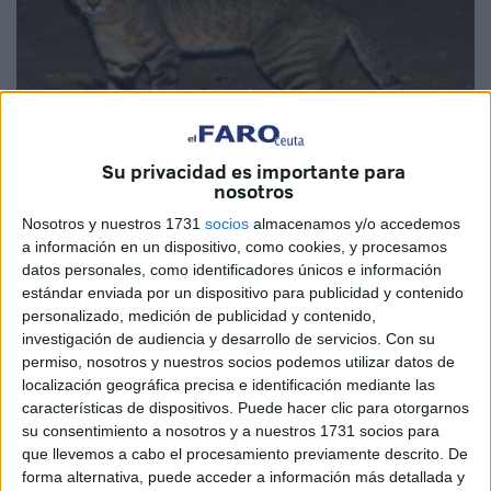
Su privacidad es importante para
nosotros
Imagen cedida: achamalpress.com
Nosotros y nuestros 1731
socios
almacenamos y/o accedemos
a información en un dispositivo, como cookies, y procesamos
datos personales, como identificadores únicos e información
estándar enviada por un dispositivo para publicidad y contenido
personalizado, medición de publicidad y contenido,
Un
gato montés tildado de feroz
irrumpió la noche del
investigación de audiencia y desarrollo de servicios.
Con su
pasado sábado en la vivienda de una familia del douar
permiso, nosotros y nuestros socios podemos utilizar datos de
Hassana, perteneciente a la comuna de Alcázar Seguir, en
localización geográfica precisa e identificación mediante las
las
afueras de
Tánger
.
características de dispositivos. Puede hacer clic para otorgarnos
su consentimiento a nosotros y a nuestros 1731 socios para
Así lo cuenta el medio
achamalpress
, que hace hincapié
que llevemos a cabo el procesamiento previamente descrito. De
forma alternativa, puede acceder a información más detallada y
en que el incidente desató un fuerte pánico dentro de la