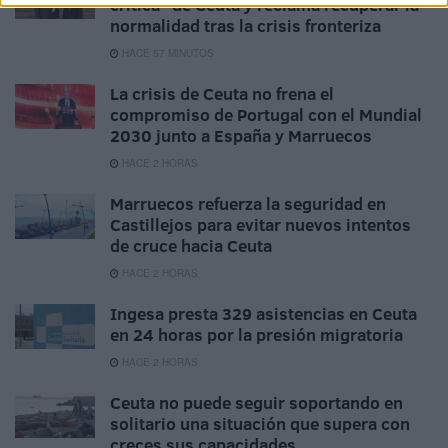
crítica" de Ceuta y reclama recuperar la
normalidad tras la crisis fronteriza
HACE 57 MINUTOS
La crisis de Ceuta no frena el
compromiso de Portugal con el Mundial
2030 junto a España y Marruecos
HACE 2 HORAS
Marruecos refuerza la seguridad en
Castillejos para evitar nuevos intentos
de cruce hacia Ceuta
HACE 2 HORAS
Ingesa presta 329 asistencias en Ceuta
en 24 horas por la presión migratoria
HACE 2 HORAS
Ceuta no puede seguir soportando en
solitario una situación que supera con
creces sus capacidades