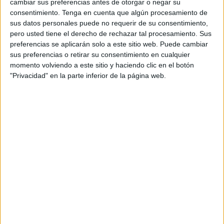
cambiar sus preferencias antes de otorgar o negar su
entre partidos que proponen y piden ahora medidas que
consentimiento.
Tenga en cuenta que algún procesamiento de
antaño no ejecutaban cuando tenían responsabilidad en el
sus datos personales puede no requerir de su consentimiento,
pero usted tiene el derecho de rechazar tal procesamiento. Sus
Gobierno, en una clara alusión al PSOE. De los socialistas
preferencias se aplicarán solo a este sitio web. Puede cambiar
lamentó que siguieran pidiendo comisiones de
sus preferencias o retirar su consentimiento en cualquier
investigación, considerando justos y suficientes los pasos
momento volviendo a este sitio y haciendo clic en el botón
dados hasta ahora. Apuntó a que detrás de este tipo de
"Privacidad" en la parte inferior de la página web.
propuestas no está la querencia de una investigación. “No
se trata de investigar, sino de desgastar al Gobierno a
costa del fallecimiento dramático de personas”, puntualizó.
La visita del ministro sirvió además para, por un lado,
confirmar algunos de los compromisos inversores en
Ceuta que ya, al menos El Faro, había avanzado; y, por
otro, aportar algunas de las líneas, novedosas, por las que
va a transcurrir la acción política en materia de
inmigración.
Habrá un refuerzo operativo con mayor número de
agentes. Ayer mismo llegaba a Ceuta otro MIR más