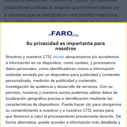
crispaciones políticas al respecto que terminen dando pie
a vaivenes que se traduzcan en una muestra inequívoca
de debilidad fronteriza. El ministro advirtió de que ese era
el camino, lamentando que cualquier fisura en este sentido
tiene solo a unos como beneficiarios: las mafias.
Su privacidad es importante para
“La política de inmigración hay que acometerla como
nosotros
política comunitaria y europea, hay que afrontarla como
Nosotros y nuestros 1731
socios
almacenamos y/o accedemos
política de Estado. Estamos en un momento difícil y
a información en un dispositivo, como cookies, y procesamos
complejo y habrá más intentos de saltos pero quien no
datos personales, como identificadores únicos e información
está dispuesto a ser activo de forma constructiva y
estándar enviada por un dispositivo para publicidad y contenido
responsable en la resolución de este fenómeno es mejor
personalizado, medición de publicidad y contenido,
investigación de audiencia y desarrollo de servicios.
Con su
que no obstaculice”, pidió.
permiso, nosotros y nuestros socios podemos utilizar datos de
“Habrá más intentos de entradas irregulares, es evidente,
localización geográfica precisa e identificación mediante las
pero sólo estrechando nuestras relaciones, colaborando,
características de dispositivos. Puede hacer clic para otorgarnos
podremos combatir ese tráfico criminal de personas de
su consentimiento a nosotros y a nuestros 1731 socios para
que llevemos a cabo el procesamiento previamente descrito. De
dimensión planetaria que ve en nuestras polémicas una
forma alternativa, puede acceder a información más detallada y
debilidad”, añadió, reclamando mayor sentido de Estado