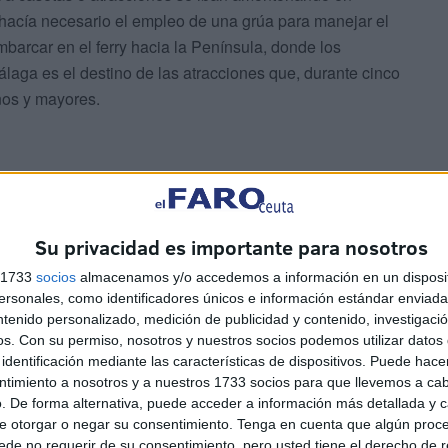
hacía necesario el empleo de una grúa para manejar el
mbarcar en el ferry hacia la Península, donde los
Málaga es el destino de las atracciones que, durante cinco
ños y mayores.
Su privacidad es importante para nosotros
tirar los cientos de kilos de basura arrojados en todo el
eaban y empleaban la maquinaria necesaria para dejar
s 1733
socios
almacenamos y/o accedemos a información en un disposit
sonales, como identificadores únicos e información estándar enviada 
tarde y noche, han trabajado toda la semana en la
ntenido personalizado, medición de publicidad y contenido, investigaci
on la tarea de eliminar los restos de una semana de
os.
Con su permiso, nosotros y nuestros socios podemos utilizar datos 
identificación mediante las características de dispositivos. Puede hacer
ntimiento a nosotros y a nuestros 1733 socios para que llevemos a ca
. De forma alternativa, puede acceder a información más detallada y 
e otorgar o negar su consentimiento.
Tenga en cuenta que algún proc
de no requerir de su consentimiento, pero usted tiene el derecho de r