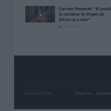
Carmen Pasamar: "El pueb
lo reclama: la Virgen de
África va a salir"
HACE 3 DÍAS
Grupo Faro
Publicida
Grupo Faro © 2023