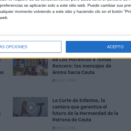
referencias se aplicarán solo a este sitio web. Puede cambiar sus pref
alquier momento volviendo a este sitio y haciendo clic en el botón "Pri
 web.
ÁS OPCIONES
ACEPTO
e
De Los Morancos a Tomás
Roncero: los mensajes de
es
ánimo hacia Ceuta
HACE 2 DÍAS
La Corte de Infantes, la
cantera que garantiza el
s
futuro de la Hermandad de la
Patrona de Ceuta
HACE 2 DÍAS