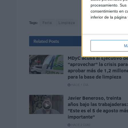
procesamiento. Sus p
consentimiento en cu
inferior de la página
Tags:
Feria
Limpieza
Related
Posts
M
MDyC acusa al Ejecutivo d
"aprovechar" la crisis para
aprobar más de 1,2 millon
para la base de limpieza
HACE 1 DÍA
Javier Beneroso, treinta
años bajo las trabajaderas:
"Este es el 5 de agosto má
importante"
HACE 2 DÍAS