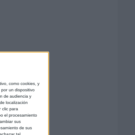
ivo, como cookies, y
por un dispositivo
ón de audiencia y
de localización
 clic para
bo el procesamiento
cambiar sus
esamiento de sus
echazar tal