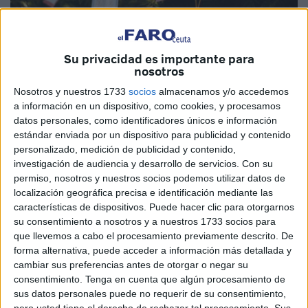
Su privacidad es importante para
nosotros
Imagen de archivo
Nosotros y nuestros 1733
socios
almacenamos y/o accedemos
a información en un dispositivo, como cookies, y procesamos
datos personales, como identificadores únicos e información
estándar enviada por un dispositivo para publicidad y contenido
Feliz Navidad, felices fiestas, felices pascuas, feliz y
personalizado, medición de publicidad y contenido,
próspero año nuevo, felices reyes y que no te traigan
investigación de audiencia y desarrollo de servicios.
Con su
permiso, nosotros y nuestros socios podemos utilizar datos de
carbón, que tengas buen roscón.
localización geográfica precisa e identificación mediante las
características de dispositivos. Puede hacer clic para otorgarnos
Te deseo lo mejor, que se cumplan todos tus deseos, toda
su consentimiento a nosotros y a nuestros 1733 socios para
la felicidad para ti, que tus sueños se hagan realidad, que
que llevemos a cabo el procesamiento previamente descrito. De
el año que viene sea el mejor de tu vida. Brindo por ti, te
forma alternativa, puede acceder a información más detallada y
mando un abrazo, doce besos. Espero que encuentres lo
cambiar sus preferencias antes de otorgar o negar su
consentimiento.
Tenga en cuenta que algún procesamiento de
que buscas y que lo malo se vaya ecopeteado. Te quiero,
sus datos personales puede no requerir de su consentimiento,
te adoro y te compro un loro.
pero usted tiene el derecho de rechazar tal procesamiento. Sus