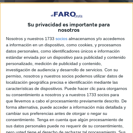
Su privacidad es importante para
Imagen cedida
nosotros
Nosotros y nuestros 1733
socios
almacenamos y/o accedemos
a información en un dispositivo, como cookies, y procesamos
datos personales, como identificadores únicos e información
Tras dudarlo durante unos breves segundos –queridas
estándar enviada por un dispositivo para publicidad y contenido
amigas y queridos amigos- he decidido enviaros una
personalizado, medición de publicidad y contenido,
felicitación con idénticas palabras que repito a quienes me
investigación de audiencia y desarrollo de servicios.
Con su
cruzo por las calles estos días. “Te deseo muchas
permiso, nosotros y nuestros socios podemos utilizar datos de
localización geográfica precisa e identificación mediante las
felicidades”. Ya sé que, de tanto repetirlas, nos suenan a
características de dispositivos. Puede hacer clic para otorgarnos
“música celestial” o a “tópicos vacíos”, pero también estoy
su consentimiento a nosotros y a nuestros 1733 socios para
convencido de que tú también las interpretarás como la
que llevemos a cabo el procesamiento previamente descrito. De
expresión de mi sincera voluntad de valorar y de
forma alternativa, puede acceder a información más detallada y
cambiar sus preferencias antes de otorgar o negar su
agradecerte tu respeto, tu comprensión y tu paciencia al
consentimiento.
Tenga en cuenta que algún procesamiento de
mirar y, quizás, al leer, algunos de mis comentarios en
sus datos personales puede no requerir de su consentimiento,
estas páginas.
pero usted tiene el derecho de rechazar tal procesamiento. Sus