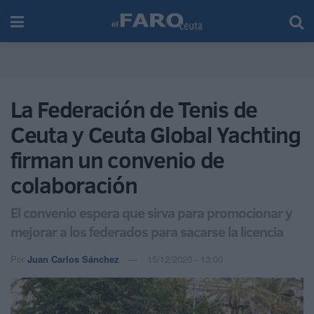
La Federación de Tenis de
Ceuta y Ceuta Global Yachting
firman un convenio de
colaboración
El convenio espera que sirva para promocionar y
mejorar a los federados para sacarse la licencia
Por
Juan Carlos Sánchez
15/12/2020 - 13:00