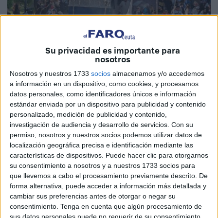
Su privacidad es importante para
Foto: Diego Naranjo
nosotros
Nosotros y nuestros 1733
socios
almacenamos y/o accedemos
a información en un dispositivo, como cookies, y procesamos
datos personales, como identificadores únicos e información
El inicio de la Semana Santa, que arrancó este Domingo
estándar enviada por un dispositivo para publicidad y contenido
personalizado, medición de publicidad y contenido,
de Ramos con un esplendor difícil de igualar, nos deja ya
investigación de audiencia y desarrollo de servicios.
Con su
las primeras estampas de emoción, devoción y esperanza.
permiso, nosotros y nuestros socios podemos utilizar datos de
localización geográfica precisa e identificación mediante las
Ayer, las calles se llenaron de palmas, de pasos
características de dispositivos. Puede hacer clic para otorgarnos
cuidadosamente preparados y de miradas al cielo que,
su consentimiento a nosotros y a nuestros 1733 socios para
más allá de la tradición, reflejan el anhelo compartido de
que llevemos a cabo el procesamiento previamente descrito. De
todo un año de espera.
forma alternativa, puede acceder a información más detallada y
cambiar sus preferencias antes de otorgar o negar su
Porque si algo define estos días es precisamente esa
consentimiento.
Tenga en cuenta que algún procesamiento de
sus datos personales puede no requerir de su consentimiento,