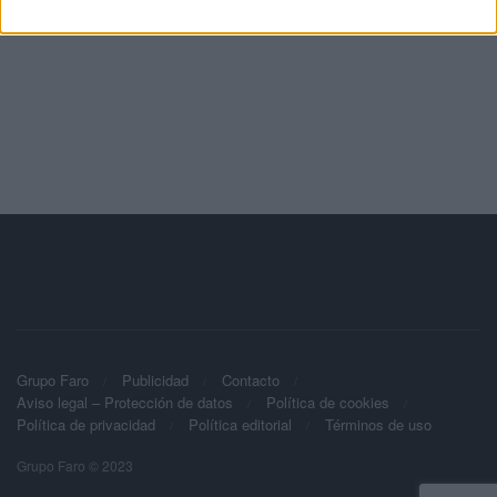
Grupo Faro
Publicidad
Contacto
Aviso legal – Protección de datos
Política de cookies
Política de privacidad
Política editorial
Términos de uso
Grupo Faro © 2023