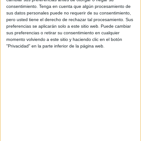
consentimiento.
Tenga en cuenta que algún procesamiento de
para que con absoluta transparencia se delimiten
sus datos personales puede no requerir de su consentimiento,
responsabilidades.
pero usted tiene el derecho de rechazar tal procesamiento. Sus
preferencias se aplicarán solo a este sitio web. Puede cambiar
El silencio estruendoso de las autoridades militares,
sus preferencias o retirar su consentimiento en cualquier
incluyendo al JEME Enseñat, no resulta el mejor ejemplo
momento volviendo a este sitio y haciendo clic en el botón
de la actitud que se supone a un líder de su relevancia.
"Privacidad" en la parte inferior de la página web.
Ningún "código de buenas prácticas" refleja el silencio de
los directivos cuando afloran problemas serios.
Requerimos unas Fuerzas Armadas preparadas y
organizadas ante cualquier amenaza exterior, pero
comprometidas con la asunción de responsabilidades de
manera inmediata cuando unas graves circunstancias la
demandan.
La Fuerza Terrestre que lidera el TG Melero Claudio debe
ofrecer explicaciones convincentes para evitar la extensión