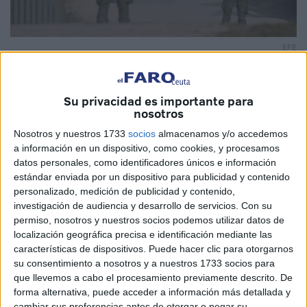
EFE
Su privacidad es importante para
nosotros
Cerramos una semana que ha dejado en evidencia las
Nosotros y nuestros 1733
socios
almacenamos y/o accedemos
carencias del Ejército de Tierra en la planificación y
a información en un dispositivo, como cookies, y procesamos
ejecución de unas maniobras encaminadas al
datos personales, como identificadores únicos e información
adiestramiento de las tropas.
estándar enviada por un dispositivo para publicidad y contenido
personalizado, medición de publicidad y contenido,
La muerte de dos soldados en Cerro Muriano y el fallo del
investigación de audiencia y desarrollo de servicios.
Con su
permiso, nosotros y nuestros socios podemos utilizar datos de
Tribunal Supremo, relacionado con la defunción de un
localización geográfica precisa e identificación mediante las
legionario en unos ejercicios de tiro celebrados en Agost
características de dispositivos. Puede hacer clic para otorgarnos
(Alicante) en marzo de 2019, requieren de un serio
su consentimiento a nosotros y a nuestros 1733 socios para
ejercicio de reflexión por parte del E.M. del E.T.
que llevemos a cabo el procesamiento previamente descrito. De
forma alternativa, puede acceder a información más detallada y
Urge desarrollar un protocolo interno dentro de las FAS
cambiar sus preferencias antes de otorgar o negar su