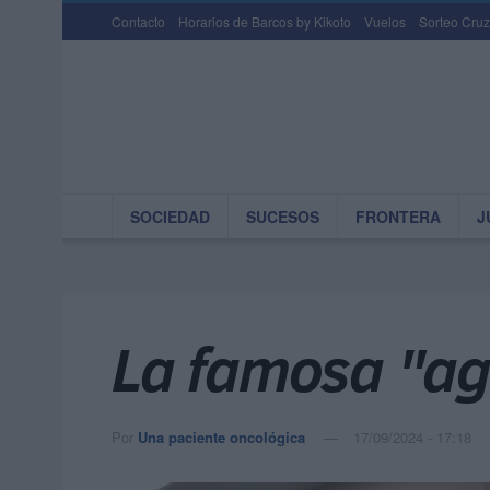
Contacto
Horarios de Barcos by Kikoto
Vuelos
Sorteo Cruz
SOCIEDAD
SUCESOS
FRONTERA
J
La famosa "ag
Por
Una paciente oncológica
17/09/2024 - 17:18