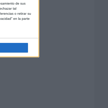
esamiento de sus
echazar tal
erencias o retirar su
vacidad" en la parte