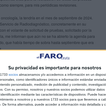
 como siempre, para mis periódicas revisiones.
e oncología, la tendría en el mes de septiembre de 2024.
al Servicio de Radiodiagnóstico, concretamente en su
 con el volante de solicitud de pruebas, solicitado por la
lla, me informan que aún no se ha abierto la agenda para
do, que había tiempo de sobra hasta septiembre que era
a.
prácticamente 5 meses) acudí habitualmente a concertar la
Su privacidad es importante para nosotros
pruebas de radiodiagnóstico y obtenía la misma respuesta
e hacer”). Iban pasando los meses, se acercaba mi
s 1733
socios
almacenamos y/o accedemos a información en un disposit
da cerrada”. Este es un término, que me llama
sonales, como identificadores únicos e información estándar enviada 
ntenido personalizado, medición de publicidad y contenido, investigaci
rada”.
os.
Con su permiso, nosotros y nuestros socios podemos utilizar datos 
identificación mediante las características de dispositivos. Puede hacer
ntimiento a nosotros y a nuestros 1733 socios para que llevemos a ca
. De forma alternativa, puede acceder a información más detallada y 