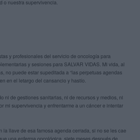
d o nuestra supervivencia.
stas y profesionales del servicio de oncología para
plementarias y sesiones para SALVAR VIDAS. Mi vida, al
mas, no puede estar supeditada a “las perpetuas agendas
n en el letargo del cansancio y hastío.
 ni de gestiones sanitarias, ni de recursos y medios, ni
or mi supervivencia y enfrentarme a un cáncer e intentar
n la llave de esa famosa agenda cerrada, si no se les cae
as que una enferma oncológica, siete meses después de