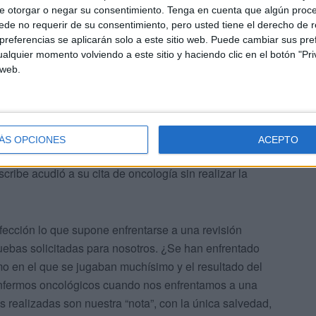
e otorgar o negar su consentimiento.
Tenga en cuenta que algún proc
de no requerir de su consentimiento, pero usted tiene el derecho de r
referencias se aplicarán solo a este sitio web. Puede cambiar sus pref
alquier momento volviendo a este sitio y haciendo clic en el botón "Pri
s digna de cum laude, sobre la “agenda cerrada” sanitaria
 web.
rarían en el estudio y análisis, similitudes con el
ana” de D. Mariano José de Larra.
 y preocupa, efectivamente, llegó el día de la revisión (7
ÁS OPCIONES
ACEPTO
odiagnóstico no solamente no abrió la famosa agenda, ni
ibe acudió a su cita de oncología sin realizar la
fección lo que supone enfrentarse a una revisión
ruebas solicitadas para nosotros. ¿Se han enfrentado
o en el que se jugaban muchísimo y el resultado del
enfermos oncológicos cuando nos enfrentamos a una
s realizadas son nuestra “nota”, con la única salvedad,