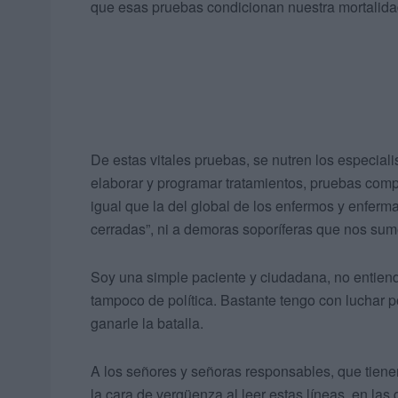
que esas pruebas condicionan nuestra mortalida
De estas vitales pruebas, se nutren los especiali
elaborar y programar tratamientos, pruebas com
igual que la del global de los enfermos y enfer
cerradas”, ni a demoras soporíferas que nos sume
Soy una simple paciente y ciudadana, no entiendo
tampoco de política. Bastante tengo con luchar p
ganarle la batalla.
A los señores y señoras responsables, que tiene
la cara de vergüenza al leer estas líneas, en l