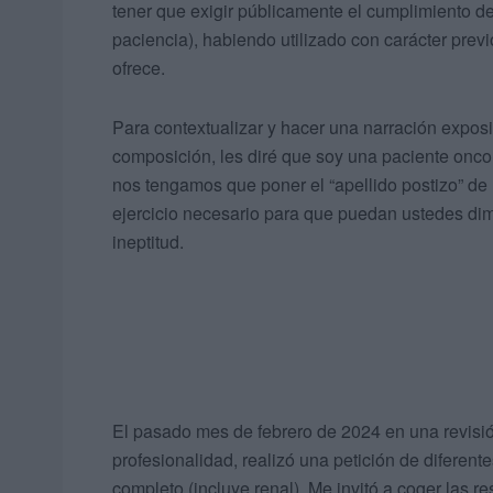
tener que exigir públicamente el cumplimiento d
paciencia), habiendo utilizado con carácter previ
ofrece.
Para contextualizar y hacer una narración exposi
composición, les diré que soy una paciente oncol
nos tengamos que poner el “apellido postizo” de
ejercicio necesario para que puedan ustedes dim
ineptitud.
El pasado mes de febrero de 2024 en una revisión
profesionalidad, realizó una petición de difere
completo (incluye renal). Me invitó a coger las re