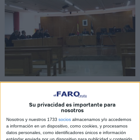
Foto: C.E.
Su privacidad es importante para
nosotros
El magistrado titular del
Juzgado de lo Penal número 2
Nosotros y nuestros 1733
socios
almacenamos y/o accedemos
de Ceuta ha condenado a 7 personas por su implicación
a información en un dispositivo, como cookies, y procesamos
en delitos de falsificación de documento público, todas
datos personales, como identificadores únicos e información
ellas implicadas en una serie de irregularidades que
estándar enviada por un dispositivo para publicidad y contenido