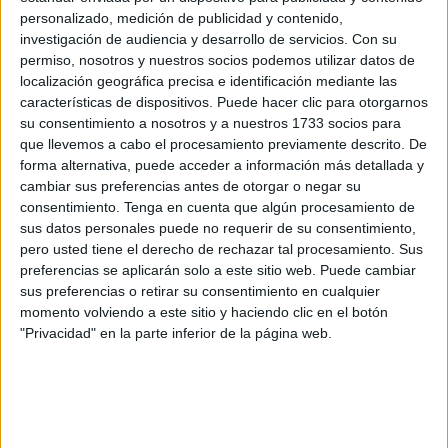
personalizado, medición de publicidad y contenido,
tuvieron como perjudicada a la Tesorería General de la
investigación de audiencia y desarrollo de servicios.
Con su
Seguridad Social
y que se conocieron en septiembre de
permiso, nosotros y nuestros socios podemos utilizar datos de
2019.
localización geográfica precisa e identificación mediante las
características de dispositivos. Puede hacer clic para otorgarnos
Fue tras una indagación de la Inspección de Trabajo y de
su consentimiento a nosotros y a nuestros 1733 socios para
la Policía Nacional girada a una supuesta empresa
que llevemos a cabo el procesamiento previamente descrito. De
forma alternativa, puede acceder a información más detallada y
ubicada en Ceuta cuando se comprobó que la misma
cambiar sus preferencias antes de otorgar o negar su
carecía de domicilio social en las dos direcciones que
consentimiento.
Tenga en cuenta que algún procesamiento de
reseñaba. Ambas eran viviendas particulares, una situada
sus datos personales puede no requerir de su consentimiento,
en el Príncipe y otra en la calle Ibáñez Trujillo, nada que
pero usted tiene el derecho de rechazar tal procesamiento. Sus
preferencias se aplicarán solo a este sitio web. Puede cambiar
ver con el negocio de
hostelería
oficialmente declarado.
sus preferencias o retirar su consentimiento en cualquier
momento volviendo a este sitio y haciendo clic en el botón
Se estaba por tanto ante una sociedad fantasma y una
"Privacidad" en la parte inferior de la página web.
auténtica trama para defraudar a la Seguridad Social
simulando relaciones laborales entre jefes y empleados
para así poder cobrar posteriormente prestaciones por
desempleo, incapacidad o de otra clase.