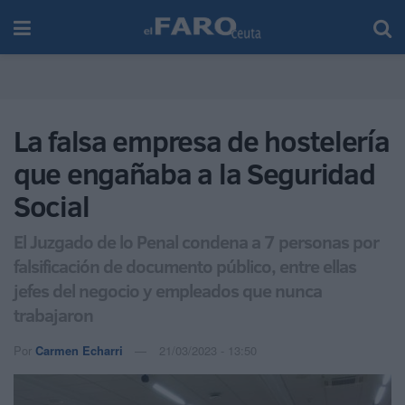
La falsa empresa de hostelería
que engañaba a la Seguridad
Social
El Juzgado de lo Penal condena a 7 personas por
falsificación de documento público, entre ellas
jefes del negocio y empleados que nunca
trabajaron
Por
Carmen Echarri
21/03/2023 - 13:50