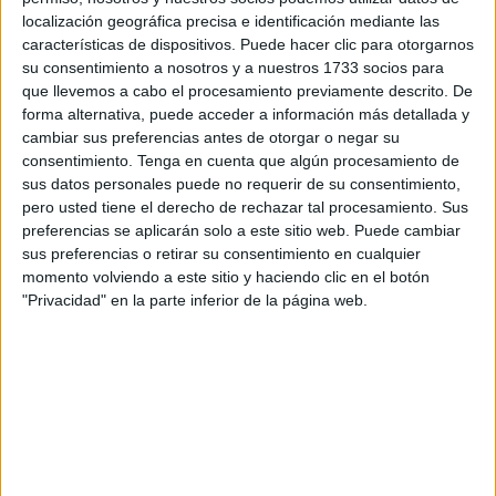
un gran vacío en los corazones de los carnavaleros. Otra
localización geográfica precisa e identificación mediante las
vez el mundo del Carnaval llora, cuando
hace apenas
características de dispositivos. Puede hacer clic para otorgarnos
unos meses nos dejaba ‘Cardíaco’.
Se está yendo una
su consentimiento a nosotros y a nuestros 1733 socios para
generación que luchó incansablemente por el Carnaval de
que llevemos a cabo el procesamiento previamente descrito. De
forma alternativa, puede acceder a información más detallada y
Ceuta, incluso cuando muchos ya no creían y dejaron
cambiar sus preferencias antes de otorgar o negar su
abandonada a la ‘reina’ de febrero.
consentimiento.
Tenga en cuenta que algún procesamiento de
sus datos personales puede no requerir de su consentimiento,
Pacorro es una gran pérdida, no solo por lo que daba en el
pero usted tiene el derecho de rechazar tal procesamiento. Sus
Carnaval
que era mucho, sino por su gran sentido del
preferencias se aplicarán solo a este sitio web. Puede cambiar
humor. Una persona de las que hace falta en estos
sus preferencias o retirar su consentimiento en cualquier
momento volviendo a este sitio y haciendo clic en el botón
momentos, y de las que hacía sonreír a todos con sus
"Privacidad" en la parte inferior de la página web.
coplas en los peores momentos.
Las redes sociales se han inundando de mensajes
despidiendo a Pacorro. No es para menos ya que en
cualquier reunión de esta fiesta salía su nombre. Fue uno
de los luchadores y eso es imposible de olvidar.
Se marcha al cielo, donde a buen seguro se unirá con