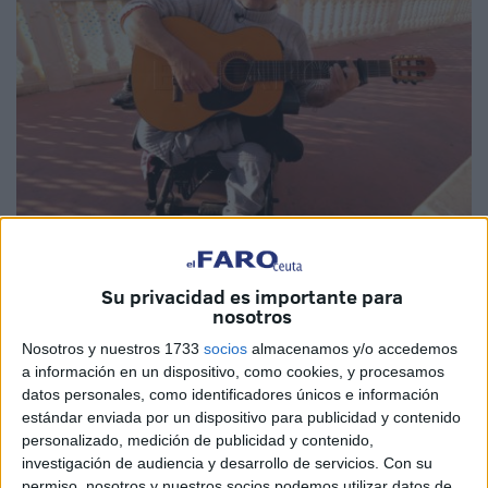
Imagen de archivo
Su privacidad es importante para
nosotros
Nosotros y nuestros 1733
socios
almacenamos y/o accedemos
El mundo del
Carnaval
de Ceuta está de luto. Se ha
a información en un dispositivo, como cookies, y procesamos
marchado para siempre
Francisco Rodríguez, ‘Pacorro’,
datos personales, como identificadores únicos e información
un referente de las fiestas.
estándar enviada por un dispositivo para publicidad y contenido
personalizado, medición de publicidad y contenido,
Siempre con su ingenio encima de las tablas, y que deja
investigación de audiencia y desarrollo de servicios.
Con su
permiso, nosotros y nuestros socios podemos utilizar datos de