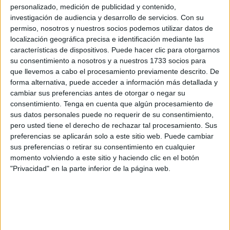
sin embargo, ejercía de gallego y tenía una socarronería
personalizado, medición de publicidad y contenido,
especial. Como todos los profesores de esa época
investigación de audiencia y desarrollo de servicios.
Con su
mantenía la distancia con los alumnos, aunque, desde
permiso, nosotros y nuestros socios podemos utilizar datos de
localización geográfica precisa e identificación mediante las
luego, era un buen profesor.
características de dispositivos. Puede hacer clic para otorgarnos
Era Licenciado en Ciencias Geológicas y las asignaturas
su consentimiento a nosotros y a nuestros 1733 socios para
que impartió a lo largo de este tiempo fueron las de Física
que llevemos a cabo el procesamiento previamente descrito. De
y Ciencias Naturales.
forma alternativa, puede acceder a información más detallada y
cambiar sus preferencias antes de otorgar o negar su
Pero seguramente su pasión por el fútbol sala le cambió
consentimiento.
Tenga en cuenta que algún procesamiento de
desde comienzos de la década de los setenta y su
sus datos personales puede no requerir de su consentimiento,
empeño hizo que el San Agustín alcanzara las mayores
pero usted tiene el derecho de rechazar tal procesamiento. Sus
cotas en su trayectoria deportiva.
preferencias se aplicarán solo a este sitio web. Puede cambiar
sus preferencias o retirar su consentimiento en cualquier
Marcha de Ceuta
momento volviendo a este sitio y haciendo clic en el botón
"Privacidad" en la parte inferior de la página web.
Abandonó Ceuta a comienzos de la década de los
ochenta para volver nuevamente a Madrid donde ha
permanecido gran parte de su carrera como sacerdote
agustino. Su fallecimiento se ha producido en la
Residencia de Atención Especial de la capital palestina,