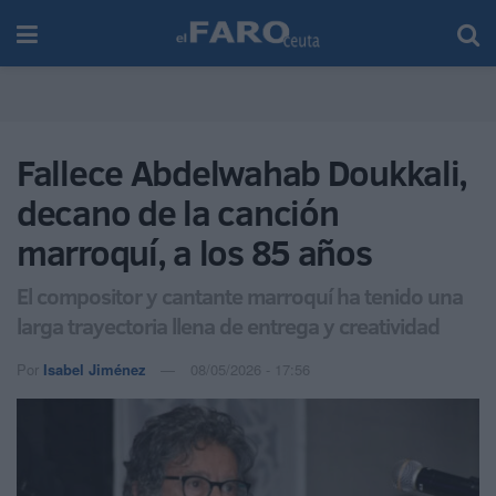
Fallece Abdelwahab Doukkali,
decano de la canción
marroquí, a los 85 años
El compositor y cantante marroquí ha tenido una
larga trayectoria llena de entrega y creatividad
Por
Isabel Jiménez
08/05/2026 - 17:56