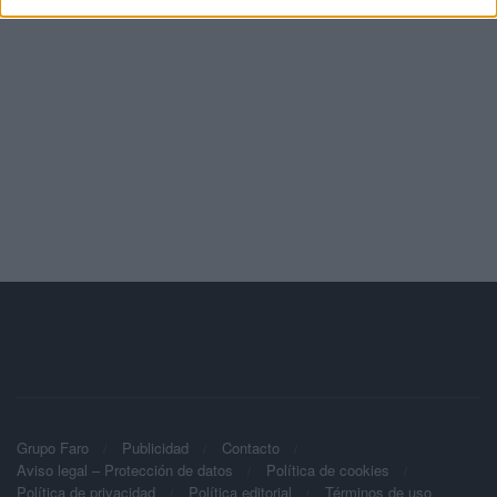
Grupo Faro
Publicidad
Contacto
Aviso legal – Protección de datos
Política de cookies
Política de privacidad
Política editorial
Términos de uso