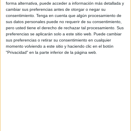
Los medios como sayidaty.net, recuerdan que ha dejado
forma alternativa, puede acceder a información más detallada y
cambiar sus preferencias antes de otorgar o negar su
una huella imborrable en la
historia de la canción
consentimiento.
Tenga en cuenta que algún procesamiento de
marroquí y árabe
.
sus datos personales puede no requerir de su consentimiento,
pero usted tiene el derecho de rechazar tal procesamiento. Sus
La noticia de su fallecimiento ha provocado un
hondo
preferencias se aplicarán solo a este sitio web. Puede cambiar
pesar
en los
círculos artísticos
y culturales de Marruecos
sus preferencias o retirar su consentimiento en cualquier
y del
mundo árabe
, ya que Doukkali fue uno de los
momento volviendo a este sitio y haciendo clic en el botón
"Privacidad" en la parte inferior de la página web.
grandes
pioneros de la canción marroquí
moderna y el
creador de una escuela musical clave en Marruecos.
La confirmación de su fallecimiento
El grupo Nass El Ghiwane, fundado en los años 70 en
Casablanca, ha anunciado el fallecimiento a través de su
página oficial, presentando sus condolencias a la familia
del artista fallecido y a sus admiradores.
El artista marroquí Rachid El Ouali confirmó finalmente la