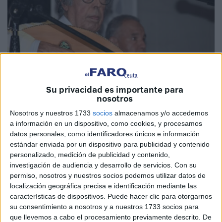
Su privacidad es importante para
nosotros
Foto: sayidaty.net / Abdul Wahab Al-Dukkali
Nosotros y nuestros 1733
socios
almacenamos y/o accedemos
a información en un dispositivo, como cookies, y procesamos
datos personales, como identificadores únicos e información
estándar enviada por un dispositivo para publicidad y contenido
Marruecos
ha perdido este viernes a una de sus
figuras
personalizado, medición de publicidad y contenido,
investigación de audiencia y desarrollo de servicios.
Con su
más destacadas
en el mundo del arte: el
compositor y
permiso, nosotros y nuestros socios podemos utilizar datos de
cantante marroquí Abdelwahab Doukkali
, quien falleció
localización geográfica precisa e identificación mediante las
a la edad de
85 años
tras una larga trayectoria artística
características de dispositivos. Puede hacer clic para otorgarnos
llena de
entrega y creatividad.
su consentimiento a nosotros y a nuestros 1733 socios para
que llevemos a cabo el procesamiento previamente descrito. De