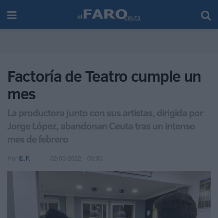
Factoría de Teatro cumple un
mes
La productora junto con sus artistas, dirigida por
Jorge López, abandonan Ceuta tras un intenso
mes de febrero
Por
E.F.
02/03/2022 - 06:33