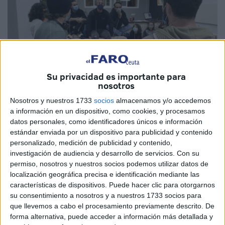
Su privacidad es importante para
nosotros
Nosotros y nuestros 1733
socios
almacenamos y/o accedemos
a información en un dispositivo, como cookies, y procesamos
Imagen cedida
datos personales, como identificadores únicos e información
estándar enviada por un dispositivo para publicidad y contenido
personalizado, medición de publicidad y contenido,
investigación de audiencia y desarrollo de servicios.
Con su
permiso, nosotros y nuestros socios podemos utilizar datos de
El primer proyecto profesional de 'Factoría de Teatro',
localización geográfica precisa e identificación mediante las
productora que parte del aula
teatro
que dirige Jorge
características de dispositivos. Puede hacer clic para otorgarnos
López en la escuela de inglés y
disciplinas artísticas
su consentimiento a nosotros y a nuestros 1733 socios para
que llevemos a cabo el procesamiento previamente descrito. De
Artfactory, cumple su primer mes de trabajo. Como estaba
forma alternativa, puede acceder a información más detallada y
previsto, manda la agenda laboral de Antonio Arcos,