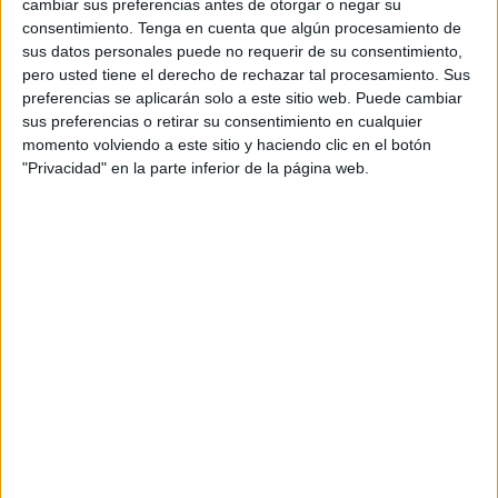
cambiar sus preferencias antes de otorgar o negar su
Miguel Angel Vega y Antonio Mora, los artistas abandonan
consentimiento.
Tenga en cuenta que algún procesamiento de
la ciudad de Ceuta después de un intenso mes de Febrero
sus datos personales puede no requerir de su consentimiento,
pero usted tiene el derecho de rechazar tal procesamiento. Sus
marcado por jornadas maratonianas de ensayos y con la
preferencias se aplicarán solo a este sitio web. Puede cambiar
ilusión de regresar en abril, mes en el que se estrenará en
sus preferencias o retirar su consentimiento en cualquier
el Auditorio Teatro del
Revellín
'El Mensajero'. Los
momento volviendo a este sitio y haciendo clic en el botón
ensayos se trasladarán durante marzo a la ciudad de
"Privacidad" en la parte inferior de la página web.
Málaga, donde dispondrán de una sala para continuar
trabajando.
Durante este mes, Jorge López, nos traslada las empresas
ceutíes que se han sumado al proyecto. El estudio de
arquitectura m03, de Jose Mora y Miguel Angel Montano
se están encargando del diseño de la escenografía. El
vestuario principal parte de boutique CLUB, así como
Gabitec, Impresionarte Ceuta y JJProducciones que se ha
hecho cargo de la impresión y la fotografía publicitaria.
Actualmente están gestionando con otras empresas el