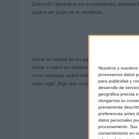
Dirección General si así lo consideran, fórmulas
caza a ver quién es el mentiroso.
Llevar la mejora de los agentes -sean de la unid
invitar a todos los medios de comunicación a sub
Nosotros y nuestro
como impropio, sobre todo cuando hay quienes e
procesamos datos per
para publicidad y co
nada legal. Algo que nunca debe dejarse de lado
desarrollo de servici
geográfica precisa e 
otorgarnos su conse
previamente descrito
preferencias antes d
datos personales pue
procesamiento. Sus p
consentimiento en cu