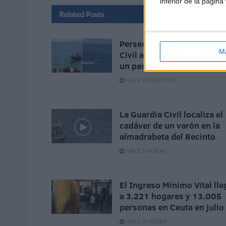
inferior de la página
Related
Posts
Persecución de la Guardia
M
Civil a una moto de agua e
un pase de inmigrantes
HACE 28 MINUTOS
La Guardia Civil localiza el
cadáver de un varón en la
almadrabeta del Recinto
HACE 2 HORAS
El Ingreso Mínimo Vital lle
a 3.221 hogares y 13.005
personas en Ceuta en julio
HACE 3 HORAS