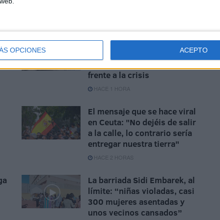
 web.
La Cámara de Comercio de
ÁS OPCIONES
ACEPTO
n
Ceuta crea la Oficina de
Atención al Empresario
frente a la crisis
HACE 1 HORA
El mensaje que se hace viral
en Ceuta: "No dejéis de salir
a la calle, lo contrario sería
entregar nuestra tierra"
HACE 2 HORAS
ga
La barriada Sidi Embarek, al
límite: “niñas violadas, casi
300 mujeres asentadas y
unos vecinos cansados”