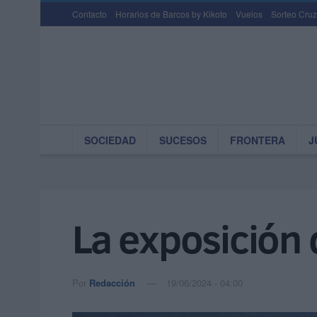
Contacto
Horarios de Barcos by Kikoto
Vuelos
Sorteo Cruz
SOCIEDAD
SUCESOS
FRONTERA
J
La exposición 
Por
Redacción
19/06/2024 - 04:00