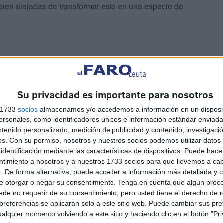
 bien alejadas de transformar esto en una especie de
Su privacidad es importante para nosotros
ad que sean- a un escenario circense en el que solo falta
irse a las embarcaciones para pilotarlas es tan extremo
s 1733
socios
almacenamos y/o accedemos a información en un disposit
stán queriendo saber más de lo que deben para un fin
sonales, como identificadores únicos e información estándar enviada 
ntenido personalizado, medición de publicidad y contenido, investigaci
.
os.
Con su permiso, nosotros y nuestros socios podemos utilizar datos 
identificación mediante las características de dispositivos. Puede hacer
ntimiento a nosotros y a nuestros 1733 socios para que llevemos a ca
. De forma alternativa, puede acceder a información más detallada y 
e otorgar o negar su consentimiento.
Tenga en cuenta que algún proc
de no requerir de su consentimiento, pero usted tiene el derecho de r
referencias se aplicarán solo a este sitio web. Puede cambiar sus pref
alquier momento volviendo a este sitio y haciendo clic en el botón "Pri