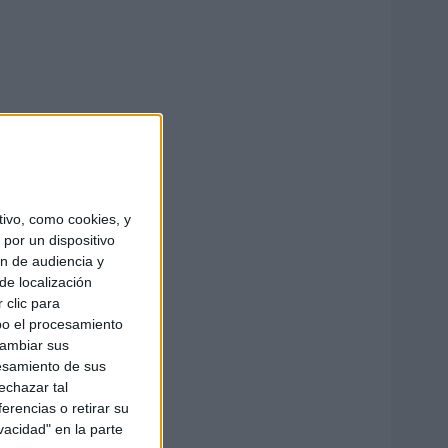
ivo, como cookies, y
por un dispositivo
ón de audiencia y
de localización
 clic para
bo el procesamiento
cambiar sus
esamiento de sus
echazar tal
erencias o retirar su
vacidad" en la parte