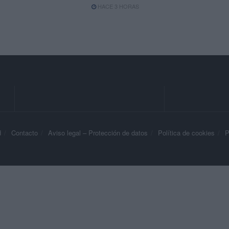
HACE 3 HORAS
d
Contacto
Aviso legal – Protección de datos
Política de cookies
P