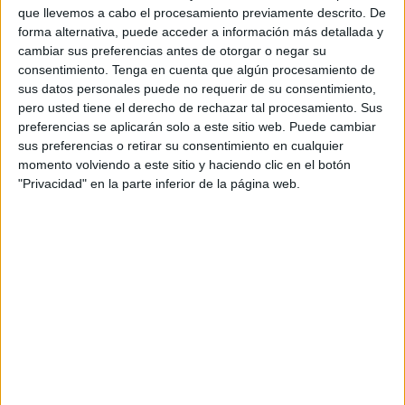
que llevemos a cabo el procesamiento previamente descrito. De
existencial: ¿quiénes somos? ¿cuál es nuestro papel en el
forma alternativa, puede acceder a información más detallada y
mundo? ¿qué actitud debemos tomar ante ese fenómeno
cambiar sus preferencias antes de otorgar o negar su
inaplazable que es la vida? No hay noticia de persona ni
consentimiento.
Tenga en cuenta que algún procesamiento de
pueblo que se sustrajese a estos dilemas.
sus datos personales puede no requerir de su consentimiento,
pero usted tiene el derecho de rechazar tal procesamiento. Sus
Entonces, el mundo de la física deja paso al mundo de las
preferencias se aplicarán solo a este sitio web. Puede cambiar
sus preferencias o retirar su consentimiento en cualquier
ideas, y la búsqueda de nuestro ser se convierte en el
momento volviendo a este sitio y haciendo clic en el botón
centro de gravedad de los pensamientos.
"Privacidad" en la parte inferior de la página web.
A diferencia de las leyes de la física, las cuáles sin
inmutables, la filosofía llana solo te exige algo de certeza,
y algo de belleza, y habiendo tantas filosofías como
caminos para alcanzar el placer.
En estas razones estaba yo cuando descubrí un nuevo
juicio, que me llenó de paz y de verdad: las personas
somos la encarnación de nuestras ideas.