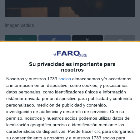
Imagen cedida
Para que el lenguaje cumpla con su misión de servir como
Su privacidad es importante para
vehículo del entendimiento, habremos de tener una visión
nosotros
del mundo que nos rodea, pero también hemos de ser
Nosotros y nuestros 1733
socios
almacenamos y/o accedemos
capaces de articular unas palabras que expliquen de
a información en un dispositivo, como cookies, y procesamos
forma positiva nuestro ser.
datos personales, como identificadores únicos e información
estándar enviada por un dispositivo para publicidad y contenido
El mundo que queda fuera está perfectamente definido por
personalizado, medición de publicidad y contenido,
las leyes de la física, y ningún cuerpo puede escapar de
investigación de audiencia y desarrollo de servicios.
Con su
este orden.
permiso, nosotros y nuestros socios podemos utilizar datos de
localización geográfica precisa e identificación mediante las
Otra cosa es mirar hacia adentro, cuando el caos se
características de dispositivos. Puede hacer clic para otorgarnos
apodera de las entrañas, y adquiere la forma de una duda
su consentimiento a nosotros y a nuestros 1733 socios para